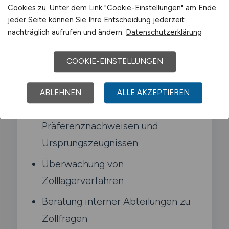
Typische Aufgaben in Mechernich
Cookies zu. Unter dem Link "Cookie-Einstellungen" am Ende
jeder Seite können Sie Ihre Entscheidung jederzeit
Fachliche Bearbeitung von
nachträglich aufrufen und ändern.
Datenschutzerklärung
Zollvorgängen
COOKIE-EINSTELLUNGEN
Anwendung des Unionszollkodex
(UZK)
ABLEHNEN
ALLE AKZEPTIEREN
Erstellung von
Präferenznachweisen und
Ursprungszeugnissen
Überwachung von
Zolllagerverfahren
Beratung interner Abteilungen zu
Zollfragen