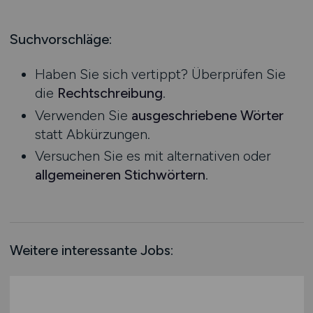
Produktion
Hessen
Praktikum
Prozessplanung / Steuerung
Mecklenburg-Vorpommern
Suchvorschläge:
Schienen- / Straßen- / Luft- / Seefracht
Niedersachsen
Spedition / Transport
Haben Sie sich vertippt? Überprüfen Sie
Nordrhein-Westfalen
Supply Chain Management
die
Rechtschreibung
.
Rheinland-Pfalz
Vertrieb / Verkauf / Handel
Verwenden Sie
ausgeschriebene Wörter
Saarland
Zoll / Behörden
statt Abkürzungen.
Sachsen
Sonstige
Versuchen Sie es mit alternativen oder
Sachsen-Anhalt
allgemeineren Stichwörtern
.
Schleswig-Holstein
Thüringen
Deutschlandweit
Österreich
Weitere interessante Jobs:
Schweiz
Europa
International