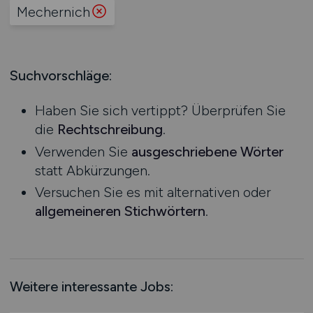
Produktion
Mechernich
Hessen
Praktikum
Prozessplanung / Steuerung
Mecklenburg-Vorpommern
Schienen- / Straßen- / Luft- / Seefracht
Niedersachsen
Spedition / Transport
Suchvorschläge:
Nordrhein-Westfalen
Supply Chain Management
Rheinland-Pfalz
Vertrieb / Verkauf / Handel
Haben Sie sich vertippt? Überprüfen Sie
Saarland
Zoll / Behörden
die
Rechtschreibung
.
Sachsen
Sonstige
Verwenden Sie
ausgeschriebene Wörter
Sachsen-Anhalt
statt Abkürzungen.
Schleswig-Holstein
Versuchen Sie es mit alternativen oder
Thüringen
allgemeineren Stichwörtern
.
Deutschlandweit
Österreich
Schweiz
Europa
Weitere interessante Jobs:
International