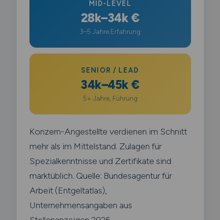
MID-LEVEL
28k–34k €
3–5 Jahre Erfahrung
SENIOR / LEAD
34k–45k €
5+ Jahre, Führung
Konzern-Angestellte verdienen im Schnitt
mehr als im Mittelstand. Zulagen für
Spezialkenntnisse und Zertifikate sind
marktüblich. Quelle: Bundesagentur für
Arbeit (Entgeltatlas),
Unternehmensangaben aus
Stellenanzeigen 2026.