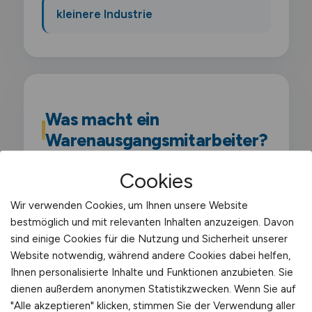
kleinere Industrie
Was macht ein
Warenausgangsmitarbeiter?
Cookies
Als Warenausgangsmitarbeiter bearbeitest
du die Auslieferung von Waren. stellst
Wir verwenden Cookies, um Ihnen unsere Website
Sendungen bereit und übergibst sie an
bestmöglich und mit relevanten Inhalten anzuzeigen. Davon
Transportdienstleister. Du stellst sicher.
sind einige Cookies für die Nutzung und Sicherheit unserer
Website notwendig, während andere Cookies dabei helfen,
dass die richtige Ware in der richtigen
Ihnen personalisierte Inhalte und Funktionen anzubieten. Sie
Menge das Lager verlässt.
dienen außerdem anonymen Statistikzwecken. Wenn Sie auf
"Alle akzeptieren" klicken, stimmen Sie der Verwendung aller