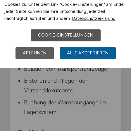
Cookies zu. Unter dem Link "Cookie-Einstellungen" am Ende
Typische Aufgaben in Mechernich
jeder Seite können Sie Ihre Entscheidung jederzeit
nachträglich aufrufen und ändern.
Datenschutzerklärung
Kommissionieren der Aufträge
nach Lieferschein
COOKIE-EINSTELLUNGEN
Kontrolle der ausgehenden Waren
ABLEHNEN
ALLE AKZEPTIEREN
auf Vollständigkeit
Beladen von Transportfahrzeugen
Erstellen und Pflegen der
Versanddokumente
Buchung der Warenausgänge im
Lagersystem