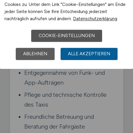
Cookies zu. Unter dem Link "Cookie-Einstellungen" am Ende
Typische Aufgaben in Mechernich
jeder Seite können Sie Ihre Entscheidung jederzeit
nachträglich aufrufen und ändern.
Datenschutzerklärung
Beförderung von Fahrgästen im
COOKIE-EINSTELLUNGEN
Stadt- und Umlandverkehr
Abrechnung der Fahrten nach
ABLEHNEN
ALLE AKZEPTIEREN
festgelegten Tarifen
Entgegennahme von Funk- und
App-Aufträgen
Pflege und technische Kontrolle
des Taxis
Freundliche Betreuung und
Beratung der Fahrgäste