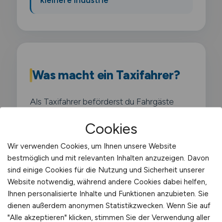
Was macht ein Taxifahrer?
Als Taxifahrer beförderst du Fahrgäste
flexibel und schnell an ihr gewünschtes Ziel.
Cookies
Du nimmst Fahrgäste an Taxiständen. über
Funkvermittlung oder per App an und
Wir verwenden Cookies, um Ihnen unsere Website
bestmöglich und mit relevanten Inhalten anzuzeigen. Davon
berechnest die Fahrpreise nach festen
sind einige Cookies für die Nutzung und Sicherheit unserer
Tarifen. Ortskenntnisse und eine
Website notwendig, während andere Cookies dabei helfen,
freundliche Art sind dabei genauso wichtig
Ihnen personalisierte Inhalte und Funktionen anzubieten. Sie
wie sicheres Fahren im Stadtverkehr.
dienen außerdem anonymen Statistikzwecken. Wenn Sie auf
"Alle akzeptieren" klicken, stimmen Sie der Verwendung aller