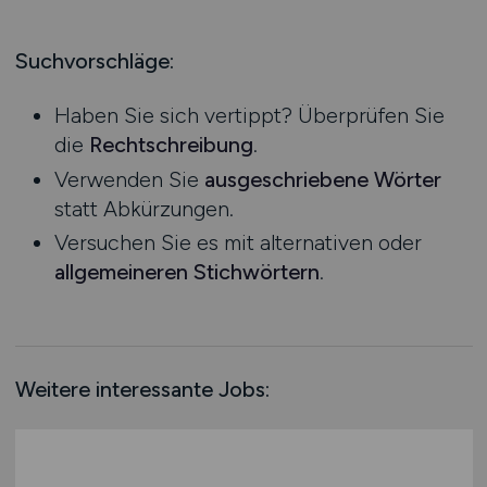
Produktion
Hessen
Praktikum
Prozessplanung / Steuerung
Mecklenburg-Vorpommern
Suchvorschläge:
Schienen- / Straßen- / Luft- / Seefracht
Niedersachsen
Spedition / Transport
Haben Sie sich vertippt? Überprüfen Sie
Nordrhein-Westfalen
Supply Chain Management
die
Rechtschreibung
.
Rheinland-Pfalz
Vertrieb / Verkauf / Handel
Verwenden Sie
ausgeschriebene Wörter
Saarland
Zoll / Behörden
statt Abkürzungen.
Sachsen
Sonstige
Versuchen Sie es mit alternativen oder
Sachsen-Anhalt
allgemeineren Stichwörtern
.
Schleswig-Holstein
Thüringen
Deutschlandweit
Österreich
Weitere interessante Jobs:
Schweiz
Europa
International