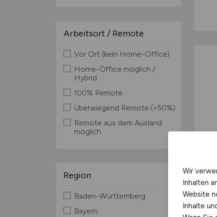
Arbeitsort / Remote
Vor Ort (kein Home-Office)
Home-Office möglich /
Hybrid
100% Remote
Überwiegend Remote (>50%)
Remote aus dem Ausland
möglich
Wir verwe
Region
Inhalten a
Website n
Baden-Württemberg
Inhalte u
Bayern