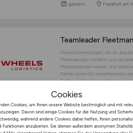
gestern
Frankfurt am 
Teamleader Fleetm
Herausforderungen, die du anpack
Fleetmanager fachlich und diszipli
Mitarbeitenden weiter und stellst 
Fahrer sicher.Du verantwortest die
Auftragsabwicklung mit unserer ei
bedarfsgerechten Fahrereinsatz un
Cookies
operative Steuerung.Du...
nden Cookies, um Ihnen unsere Website bestmöglich und mit rele
WHEELS Logistics GmbH & C
nzuzeigen. Davon sind einige Cookies für die Nutzung und Sicherh
gestern
Münster
otwendig, während andere Cookies dabei helfen, Ihnen personalisi
nd Funktionen anzubieten. Sie dienen außerdem anonymen Statisti