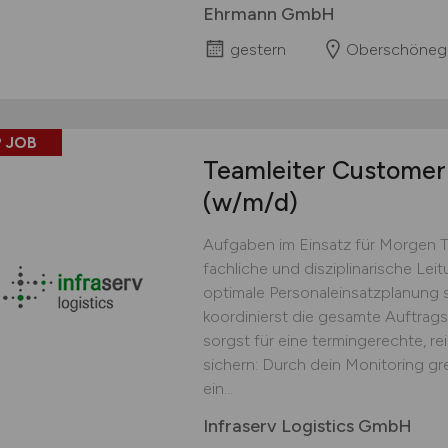
Ehrmann GmbH
gestern
Oberschöneg
 JOB
Teamleiter Customer 
(w/m/d)
Aufgaben im Einsatz für Morgen 
fachliche und disziplinarische Lei
optimale Personaleinsatzplanung s
koordinierst die gesamte Auftrag
sorgst für eine termingerechte, r
sichern: Durch dein Monitoring gr
ein...
Infraserv Logistics GmbH