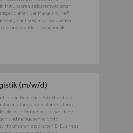
t. Mit unseren selbstentwickelten
ikprodukten der Marke FitLine®
ium-Segment sowie auf innovative
 expandierende, internationale...
gistik
(m/w/d)
nt in den Bereichen Arbeitsschutz
Erstausrüstung und Instandhaltung
lässlichste Partner. Aus einer Hand
ngen und maßgeschneiderte
. Mit unseren etablierten E-Business