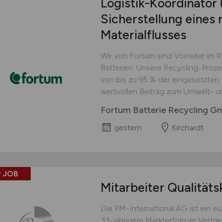
Logistik-Koordinator
Sicherstellung eines 
Materialflusses
Wir von Fortum sind Vorreiter im 
Batterien. Unsere Recycling-Proz
von bis zu 95 % der eingesetzten M
wertvollen Beitrag zum Umwelt- u
Fortum Batterie Recycling 
gestern
Kirchardt
 JOB
Mitarbeiter Qualitäts
Die PM-International AG ist ein 
33-jährigem Markterfolg im Vertri