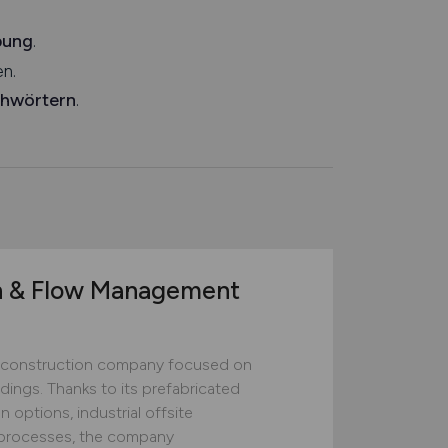
bung
.
n.
chwörtern
.
n & Flow Management
construction company focused on
ildings. Thanks to its prefabricated
 options, industrial offsite
ed processes, the company