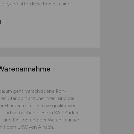
nable, and affordable homes using
bH
arenannahme -
darum geht, verschiedene Roh-,
eren Standort anzunehmen, sind Sie
.Hierbei führen Sie die qualitativen
ch und verbuchen diese in SAP.Zudem
s- und Einlagerung der Waren in unser
mit dem LKW von A nach...