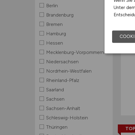
Wenn Sie a
Berlin
Unter dem 
TOP
Entscheidu
Brandenburg
Bremen
Hamburg
COOKI
Hessen
Mecklenburg-Vorpommern
Niedersachsen
Nordrhein-Westfalen
Rheinland-Pfalz
Saarland
Sachsen
Sachsen-Anhalt
Schleswig-Holstein
Thüringen
TOP