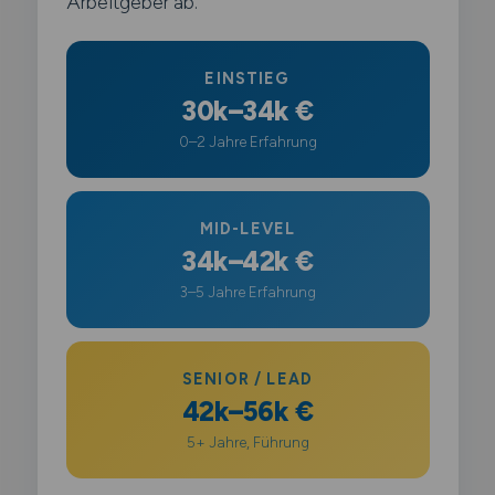
Arbeitgeber ab.
EINSTIEG
30k–34k €
0–2 Jahre Erfahrung
MID-LEVEL
34k–42k €
3–5 Jahre Erfahrung
SENIOR / LEAD
42k–56k €
5+ Jahre, Führung