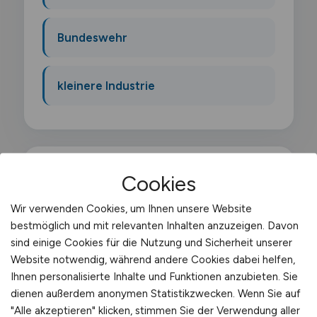
Bundeswehr
kleinere Industrie
Cookies
Was macht ein
Wir verwenden Cookies, um Ihnen unsere Website
Sachbearbeiter Transport?
bestmöglich und mit relevanten Inhalten anzuzeigen. Davon
sind einige Cookies für die Nutzung und Sicherheit unserer
Als Sachbearbeiter Transport kümmerst du
Website notwendig, während andere Cookies dabei helfen,
dich um die administrative Abwicklung von
Ihnen personalisierte Inhalte und Funktionen anzubieten. Sie
Transportaufträgen. Du bearbeitest
dienen außerdem anonymen Statistikzwecken. Wenn Sie auf
"Alle akzeptieren" klicken, stimmen Sie der Verwendung aller
Frachtpapiere. überwachst Lieferungen