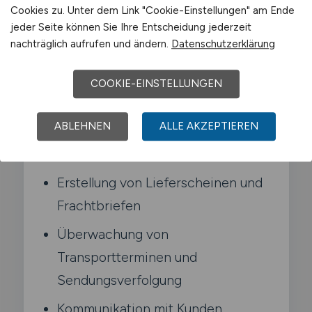
Cookies zu. Unter dem Link "Cookie-Einstellungen" am Ende
und bist Ansprechpartner für Kunden und
jeder Seite können Sie Ihre Entscheidung jederzeit
Transportdienstleister.
nachträglich aufrufen und ändern.
Datenschutzerklärung
COOKIE-EINSTELLUNGEN
Typische Aufgaben in Mechernich
ABLEHNEN
ALLE AKZEPTIEREN
Bearbeitung und Dokumentation
von Transportaufträgen
Erstellung von Lieferscheinen und
Frachtbriefen
Überwachung von
Transportterminen und
Sendungsverfolgung
Kommunikation mit Kunden.