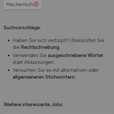
Produktion
Mechernich
Hessen
Praktikum
Prozessplanung / Steuerung
Mecklenburg-Vorpommern
Schienen- / Straßen- / Luft- / Seefracht
Niedersachsen
Spedition / Transport
Suchvorschläge:
Nordrhein-Westfalen
Supply Chain Management
Rheinland-Pfalz
Vertrieb / Verkauf / Handel
Haben Sie sich vertippt? Überprüfen Sie
Saarland
Zoll / Behörden
die
Rechtschreibung
.
Sachsen
Sonstige
Verwenden Sie
ausgeschriebene Wörter
Sachsen-Anhalt
statt Abkürzungen.
Schleswig-Holstein
Versuchen Sie es mit alternativen oder
Thüringen
allgemeineren Stichwörtern
.
Deutschlandweit
Österreich
Schweiz
Europa
Weitere interessante Jobs:
International