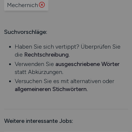
Produktion
Mechernich
Hessen
Praktikum
Prozessplanung / Steuerung
Mecklenburg-Vorpommern
Schienen- / Straßen- / Luft- / Seefracht
Niedersachsen
Spedition / Transport
Suchvorschläge:
Nordrhein-Westfalen
Supply Chain Management
Rheinland-Pfalz
Vertrieb / Verkauf / Handel
Haben Sie sich vertippt? Überprüfen Sie
Saarland
Zoll / Behörden
die
Rechtschreibung
.
Sachsen
Sonstige
Verwenden Sie
ausgeschriebene Wörter
Sachsen-Anhalt
statt Abkürzungen.
Schleswig-Holstein
Versuchen Sie es mit alternativen oder
Thüringen
allgemeineren Stichwörtern
.
Deutschlandweit
Österreich
Schweiz
Europa
Weitere interessante Jobs:
International