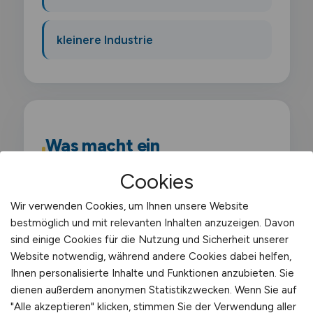
kleinere Industrie
Was macht ein
Sachbearbeiter Spedition?
Cookies
Als Sachbearbeiter Spedition übernimmst
Wir verwenden Cookies, um Ihnen unsere Website
bestmöglich und mit relevanten Inhalten anzuzeigen. Davon
du kaufmännische und administrative
sind einige Cookies für die Nutzung und Sicherheit unserer
Aufgaben in einer Spedition. Du
Website notwendig, während andere Cookies dabei helfen,
bearbeitest Aufträge. erstellst
Ihnen personalisierte Inhalte und Funktionen anzubieten. Sie
Frachtpapiere und unterstützt die
dienen außerdem anonymen Statistikzwecken. Wenn Sie auf
"Alle akzeptieren" klicken, stimmen Sie der Verwendung aller
Disposition bei der Abwicklung von