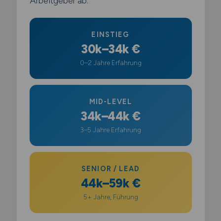
Arbeitgeber ab.
EINSTIEG
30k–34k €
0–2 Jahre Erfahrung
MID-LEVEL
34k–44k €
3–5 Jahre Erfahrung
SENIOR / LEAD
44k–59k €
5+ Jahre, Führung