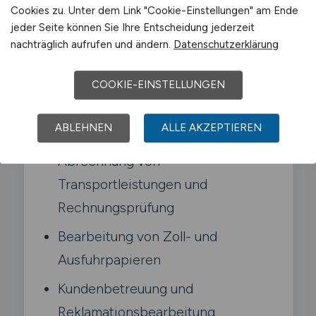
Cookies zu. Unter dem Link "Cookie-Einstellungen" am Ende
Transporten.
jeder Seite können Sie Ihre Entscheidung jederzeit
nachträglich aufrufen und ändern.
Datenschutzerklärung
Typische Aufgaben in Mechernich
COOKIE-EINSTELLUNGEN
Auftragsbearbeitung und
ABLEHNEN
ALLE AKZEPTIEREN
Erstellung von Frachtdokumenten
Abrechnung von
Transportleistungen und
Rechnungsprüfung
Bearbeitung von Zoll- und
Ausfuhrpapieren
Kundenbetreuung und
Reklamationsbearbeitung