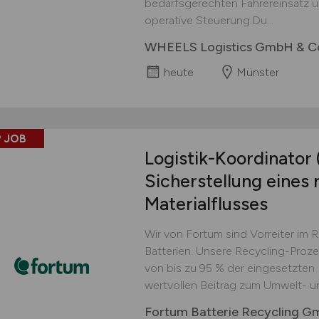
bedarfsgerechten Fahrereinsatz un
operative Steuerung.Du...
WHEELS Logistics GmbH & C
heute
Münster
 JOB
Logistik-Koordinator
Sicherstellung eines 
Materialflusses
Wir von Fortum sind Vorreiter im 
Batterien. Unsere Recycling-Proz
von bis zu 95 % der eingesetzten M
wertvollen Beitrag zum Umwelt- u
Fortum Batterie Recycling 