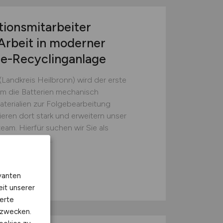
tionsmitarbeiter
Arbeit in moderner
ie-Recyclinganlage
(Landkreis Heilbronn) wird der erste
em die Batterien mechanisch
erialien zur Folgebearbeitung
ieren dort stark und erweitern unser
eam. Hierfür suchen wir Sie als
sten (w/m/d)...
GmbH
vanten
eit unserer
erte
kzwecken.