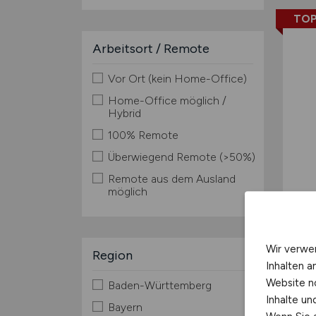
TOP
Arbeitsort / Remote
Vor Ort (kein Home-Office)
Home-Office möglich /
Hybrid
100% Remote
Überwiegend Remote (>50%)
Remote aus dem Ausland
möglich
Wir verwe
Region
Inhalten a
Website n
Baden-Württemberg
Inhalte u
Bayern
TOP