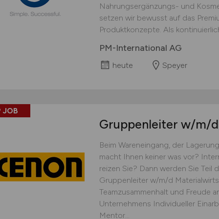
Nahrungsergänzungs- und Kosmet
setzen wir bewusst auf das Prem
Produktkonzepte. Als kontinuierlich
PM-International AG
heute
Speyer
 JOB
Gruppenleiter
w/m/d
Beim Wareneingang, der Lagerung
macht Ihnen keiner was vor? Inte
reizen Sie? Dann werden Sie Teil
Gruppenleiter w/m/d Materialwirts
Teamzusammenhalt und Freude an
Unternehmens Individueller Einar
Mentor...