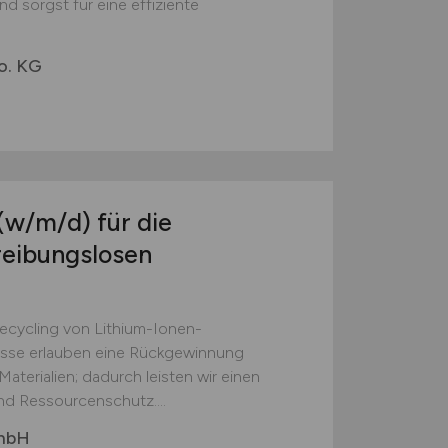
d sorgst für eine effiziente
o. KG
(w/m/d)
für die
reibungslosen
Recycling von Lithium-Ionen-
esse erlauben eine Rückgewinnung
aterialien; dadurch leisten wir einen
nd Ressourcenschutz....
GmbH