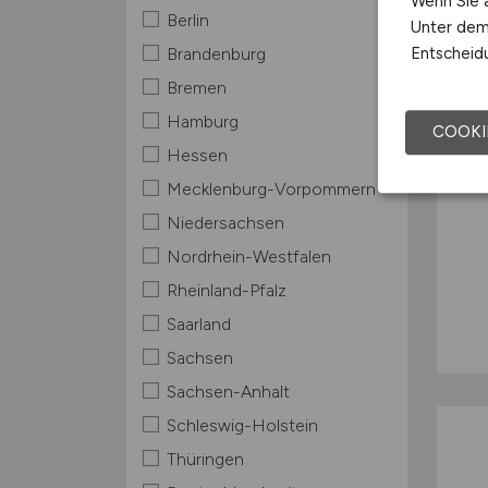
Wenn Sie a
Berlin
Unter dem 
Entscheidu
Brandenburg
Bremen
Hamburg
COOKI
Hessen
Mecklenburg-Vorpommern
Niedersachsen
Nordrhein-Westfalen
Rheinland-Pfalz
Saarland
Sachsen
Sachsen-Anhalt
Schleswig-Holstein
Thüringen