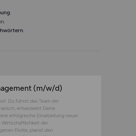
bung
.
n.
chwörtern
.
anagement
(m/w/d)
st: Du führst das Team der
narisch, entwickelst Deine
eine erfolgreiche Einarbeitung neuer
 Wirtschaftlichkeit der
genen Flotte, planst den