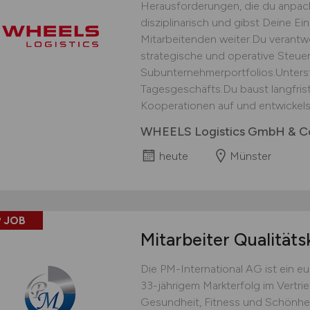
Herausforderungen, die du anpack
disziplinarisch und gibst Deine E
Mitarbeitenden weiter.Du verantwor
strategische und operative Steu
Subunternehmerportfolios.Unters
Tagesgeschäfts.Du baust langfris
Kooperationen auf und entwickelst
WHEELS Logistics GmbH & C
heute
Münster
 JOB
Mitarbeiter Qualitäts
Die PM-International AG ist ein 
33-jährigem Markterfolg im Vertri
Gesundheit, Fitness und Schönhei