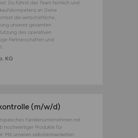
st: Du führst das Team fachlich und
inkaufskompetenz an Deine
test die wirtschaftliche,
erung unseres gesamten
tützung des operativen
tige Partnerschaften und
...
o. KG
kontrolle
(m/w/d)
europäisches Familienunternehmen mit
eb hochwertiger Produkte für
t. Mit unseren selbstentwickelten