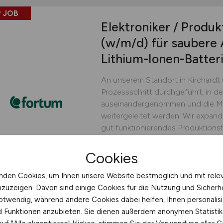
 JOB
Elektroniker / Produk
(w/m/d)
für saubere 
Lithium-Ionen-Batter
An unserem Standort in Kirchardt 
Prozessschritt durchgeführt, in d
auseinandergenommen und die Mat
weitergeleitet werden. Wir expand
gut funktionierendes Produktionst
engagierten und sicherheitsbewus
Cookies
Fortum Batterie Recycling 
nden Cookies, um Ihnen unsere Website bestmöglich und mit rele
heute
Kirchardt
nzuzeigen. Davon sind einige Cookies für die Nutzung und Sicherh
otwendig, während andere Cookies dabei helfen, Ihnen personalisi
nd Funktionen anzubieten. Sie dienen außerdem anonymen Statisti
 JOB