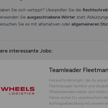
aben Sie sich vertippt? Überprüfen Sie die
Rechtschrei
erwenden Sie
ausgeschriebene Wörter
statt Abkürzunge
ersuchen Sie es mit alternativen oder
allgemeineren Sti
ere interessante Jobs:
Teamleader Fleetm
Herausforderungen, die du anpack
Fleetmanager fachlich und diszipli
Mitarbeitenden weiter und stellst 
Fahrer sicher.Du verantwortest die
Auftragsabwicklung mit unserer ei