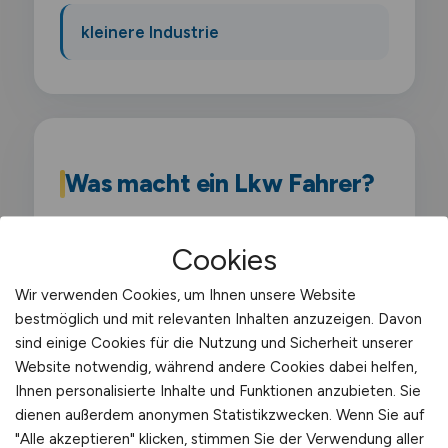
kleinere Industrie
Was macht ein Lkw Fahrer?
Als Lkw-Fahrer führst du Lastkraftwagen
Cookies
über 7.5 Tonnen und transportierst Güter
im nationalen oder internationalen
Wir verwenden Cookies, um Ihnen unsere Website
bestmöglich und mit relevanten Inhalten anzuzeigen. Davon
Fernverkehr. Du bist verantwortlich für die
sind einige Cookies für die Nutzung und Sicherheit unserer
Einhaltung der Lenk- und Ruhezeiten sowie
Website notwendig, während andere Cookies dabei helfen,
die sichere Zustellung der Ladung.
Ihnen personalisierte Inhalte und Funktionen anzubieten. Sie
dienen außerdem anonymen Statistikzwecken. Wenn Sie auf
"Alle akzeptieren" klicken, stimmen Sie der Verwendung aller