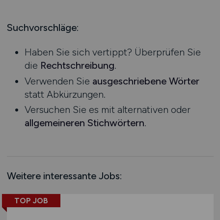
Produktion
Hessen
Praktikum
Prozessplanung / Steuerung
Mecklenburg-Vorpommern
Suchvorschläge:
Schienen- / Straßen- / Luft- / Seefracht
Niedersachsen
Spedition / Transport
Haben Sie sich vertippt? Überprüfen Sie
Nordrhein-Westfalen
Supply Chain Management
die
Rechtschreibung
.
Rheinland-Pfalz
Vertrieb / Verkauf / Handel
Verwenden Sie
ausgeschriebene Wörter
Saarland
Zoll / Behörden
statt Abkürzungen.
Sachsen
Sonstige
Versuchen Sie es mit alternativen oder
Sachsen-Anhalt
allgemeineren Stichwörtern
.
Schleswig-Holstein
Thüringen
Deutschlandweit
Österreich
Weitere interessante Jobs:
Schweiz
Europa
TOP JOB
International