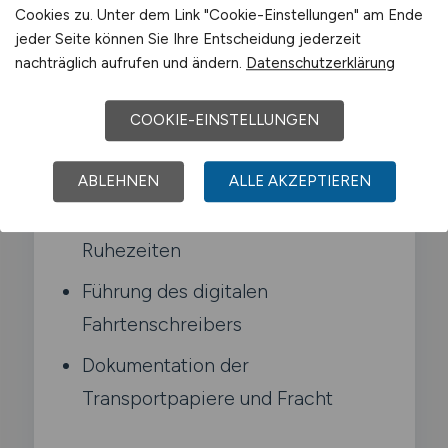
Typische Aufgaben in Mechernich
Cookies zu. Unter dem Link "Cookie-Einstellungen" am Ende
jeder Seite können Sie Ihre Entscheidung jederzeit
nachträglich aufrufen und ändern.
Datenschutzerklärung
Führen von Lkw im Fern- und
Nahverkehr
COOKIE-EINSTELLUNGEN
Ladungssicherung nach
gesetzlichen Vorgaben
ABLEHNEN
ALLE AKZEPTIEREN
Einhaltung der Lenk- und
Ruhezeiten
Führung des digitalen
Fahrtenschreibers
Dokumentation der
Transportpapiere und Fracht