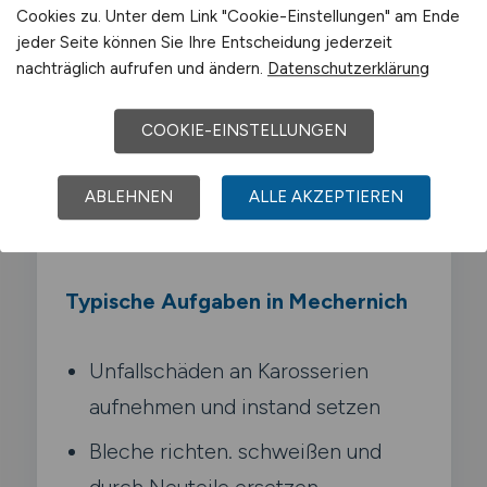
Als Karosserie- und
Cookies zu. Unter dem Link "Cookie-Einstellungen" am Ende
Fahrzeugbaumechaniker reparierst du
jeder Seite können Sie Ihre Entscheidung jederzeit
beschädigte Fahrzeugkarosserien oder
nachträglich aufrufen und ändern.
Datenschutzerklärung
baust Sonderaufbauten für Nutzfahrzeuge.
Du richtest verzogene Rahmen. schweißt
COOKIE-EINSTELLUNGEN
Bleche und montierst Anbauteile.
Unfallreparatur und Fahrzeugbau gehören
ABLEHNEN
ALLE AKZEPTIEREN
zu deinem Alltag.
Typische Aufgaben in Mechernich
Unfallschäden an Karosserien
aufnehmen und instand setzen
Bleche richten. schweißen und
durch Neuteile ersetzen