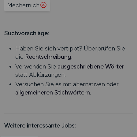
Produktion
Mechernich
Hessen
Praktikum
Prozessplanung / Steuerung
Mecklenburg-Vorpommern
Schienen- / Straßen- / Luft- / Seefracht
Niedersachsen
Spedition / Transport
Suchvorschläge:
Nordrhein-Westfalen
Supply Chain Management
Rheinland-Pfalz
Vertrieb / Verkauf / Handel
Haben Sie sich vertippt? Überprüfen Sie
Saarland
Zoll / Behörden
die
Rechtschreibung
.
Sachsen
Sonstige
Verwenden Sie
ausgeschriebene Wörter
Sachsen-Anhalt
statt Abkürzungen.
Schleswig-Holstein
Versuchen Sie es mit alternativen oder
Thüringen
allgemeineren Stichwörtern
.
Deutschlandweit
Österreich
Schweiz
Europa
Weitere interessante Jobs:
International