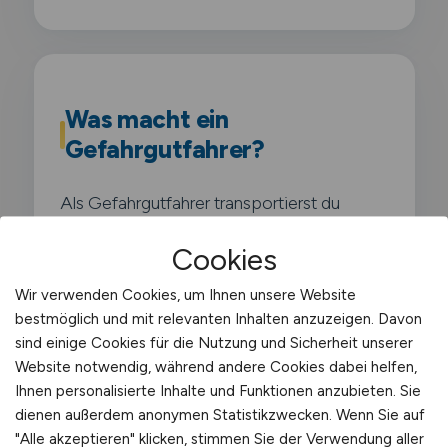
Was macht ein
Gefahrgutfahrer?
Als Gefahrgutfahrer transportierst du
gefaehrliche Stoffe wie entzuendliche
Cookies
Fluessigkeiten. aetzende Chemikalien oder
explosive Gueter der ADR-Klassen 1 bis 9.
Wir verwenden Cookies, um Ihnen unsere Website
bestmöglich und mit relevanten Inhalten anzuzeigen. Davon
Deine Arbeit unterliegt strengsten
sind einige Cookies für die Nutzung und Sicherheit unserer
gesetzlichen Auflagen und erfordert
Website notwendig, während andere Cookies dabei helfen,
fundierte Kenntnisse der
Ihnen personalisierte Inhalte und Funktionen anzubieten. Sie
Gefahrgutvorschriften. Du beherrschst die
dienen außerdem anonymen Statistikzwecken. Wenn Sie auf
"Alle akzeptieren" klicken, stimmen Sie der Verwendung aller
Kennzeichnung mit orangefarbenen