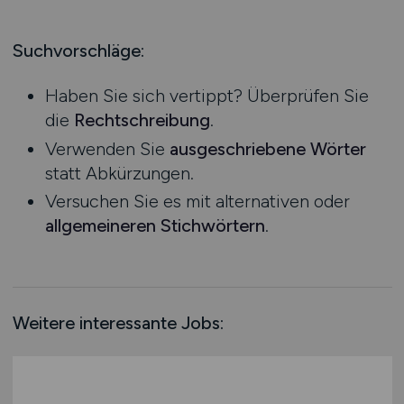
Produktion
Hessen
Praktikum
Prozessplanung / Steuerung
Mecklenburg-Vorpommern
Suchvorschläge:
Schienen- / Straßen- / Luft- / Seefracht
Niedersachsen
Spedition / Transport
Haben Sie sich vertippt? Überprüfen Sie
Nordrhein-Westfalen
Supply Chain Management
die
Rechtschreibung
.
Rheinland-Pfalz
Vertrieb / Verkauf / Handel
Verwenden Sie
ausgeschriebene Wörter
Saarland
Zoll / Behörden
statt Abkürzungen.
Sachsen
Sonstige
Versuchen Sie es mit alternativen oder
Sachsen-Anhalt
allgemeineren Stichwörtern
.
Schleswig-Holstein
Thüringen
Deutschlandweit
Österreich
Weitere interessante Jobs:
Schweiz
Europa
International