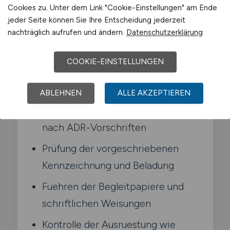
Cookies zu. Unter dem Link "Cookie-Einstellungen" am Ende
Warntafeln. fuehrst schriftliche Weisungen
jeder Seite können Sie Ihre Entscheidung jederzeit
mit und weisst im Ernstfall genau. welche
nachträglich aufrufen und ändern.
Datenschutzerklärung
Massnahmen zu ergreifen sind.
COOKIE-EINSTELLUNGEN
Typische Aufgaben in Mechernich
ABLEHNEN
ALLE AKZEPTIEREN
Transport gefaehrlicher Gueter
nach ADR-Vorschriften
Prüfung der vorgeschriebenen
Kennzeichnung und Beladung
Fuehren der Begleitpapiere und
schriftlichen Weisungen
Kontrolle der Ausruestung wie