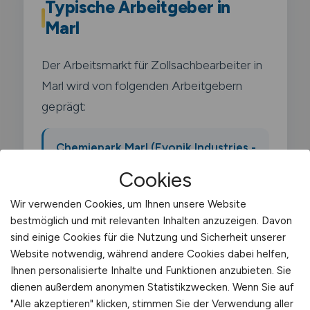
Typische Arbeitgeber in
Marl
Der Arbeitsmarkt für Zollsachbearbeiter in
Marl wird von folgenden Arbeitgebern
geprägt:
Chemiepark Marl (Evonik Industries -
einer der größten
Cookies
Chemieverbundstandorte
Wir verwenden Cookies, um Ihnen unsere Website
Deutschlands)
bestmöglich und mit relevanten Inhalten anzuzeigen. Davon
sind einige Cookies für die Nutzung und Sicherheit unserer
Ineos Oligomers
Website notwendig, während andere Cookies dabei helfen,
Ihnen personalisierte Inhalte und Funktionen anzubieten. Sie
dienen außerdem anonymen Statistikzwecken. Wenn Sie auf
Oxea (jetzt OQ Chemicals)
"Alle akzeptieren" klicken, stimmen Sie der Verwendung aller