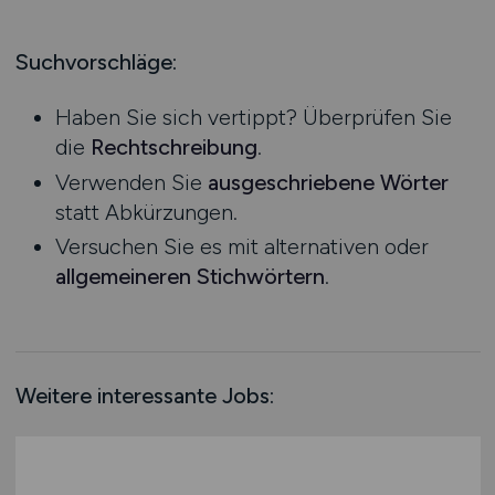
Produktion
Hessen
Praktikum
Prozessplanung / Steuerung
Mecklenburg-Vorpommern
Suchvorschläge:
Schienen- / Straßen- / Luft- / Seefracht
Niedersachsen
Spedition / Transport
Haben Sie sich vertippt? Überprüfen Sie
Nordrhein-Westfalen
Supply Chain Management
die
Rechtschreibung
.
Rheinland-Pfalz
Vertrieb / Verkauf / Handel
Verwenden Sie
ausgeschriebene Wörter
Saarland
Zoll / Behörden
statt Abkürzungen.
Sachsen
Sonstige
Versuchen Sie es mit alternativen oder
Sachsen-Anhalt
allgemeineren Stichwörtern
.
Schleswig-Holstein
Thüringen
Deutschlandweit
Österreich
Weitere interessante Jobs:
Schweiz
Europa
International