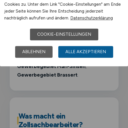
Cookies zu. Unter dem Link "Cookie-Einstellungen" am Ende
jeder Seite können Sie Ihre Entscheidung jederzeit
Sasol
nachträglich aufrufen und ändern.
Datenschutzerklärung
Air Liquide
COOKIE-EINSTELLUNGEN
Schwerpunkt-Gewerbegebiete sind
ABLEHNEN
ALLE AKZEPTIEREN
Chemiepark Marl
,
Industriegebiet Hüls
,
Gewerbegebiet Marl-Sinsen
,
Gewerbegebiet Brassert
.
Was macht ein
Zollsachbearbeiter?