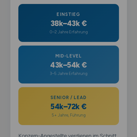
EINSTIEG
38k–43k €
0–2 Jahre Erfahrung
MID-LEVEL
43k–54k €
3–5 Jahre Erfahrung
SENIOR / LEAD
54k–72k €
5+ Jahre, Führung
Konzern-Angestellte verdienen im Schnitt