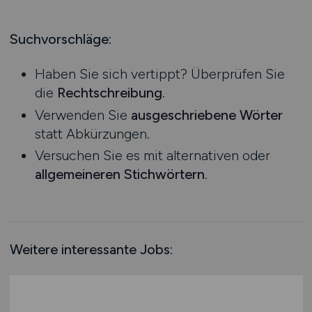
Produktion
Hessen
Praktikum
Prozessplanung / Steuerung
Mecklenburg-Vorpommern
Suchvorschläge:
Schienen- / Straßen- / Luft- / Seefracht
Niedersachsen
Spedition / Transport
Haben Sie sich vertippt? Überprüfen Sie
Nordrhein-Westfalen
Supply Chain Management
die
Rechtschreibung
.
Rheinland-Pfalz
Vertrieb / Verkauf / Handel
Verwenden Sie
ausgeschriebene Wörter
Saarland
Zoll / Behörden
statt Abkürzungen.
Sachsen
Sonstige
Versuchen Sie es mit alternativen oder
Sachsen-Anhalt
allgemeineren Stichwörtern
.
Schleswig-Holstein
Thüringen
Deutschlandweit
Österreich
Weitere interessante Jobs:
Schweiz
Europa
International