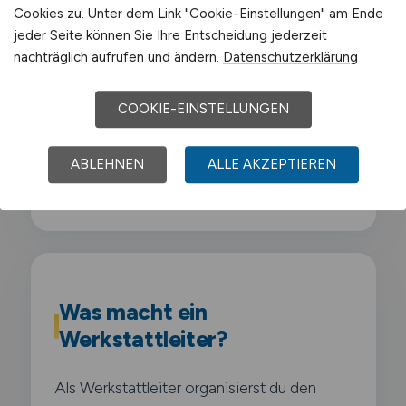
Cookies zu. Unter dem Link "Cookie-Einstellungen" am Ende
jeder Seite können Sie Ihre Entscheidung jederzeit
Air Liquide
nachträglich aufrufen und ändern.
Datenschutzerklärung
Schwerpunkt-Gewerbegebiete sind
COOKIE-EINSTELLUNGEN
Chemiepark Marl
,
Industriegebiet Hüls
,
Gewerbegebiet Marl-Sinsen
,
ABLEHNEN
ALLE AKZEPTIEREN
Gewerbegebiet Brassert
.
Was macht ein
Werkstattleiter?
Als Werkstattleiter organisierst du den