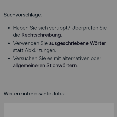
Produktion
Hessen
Praktikum
Prozessplanung / Steuerung
Mecklenburg-Vorpommern
Suchvorschläge:
Schienen- / Straßen- / Luft- / Seefracht
Niedersachsen
Spedition / Transport
Haben Sie sich vertippt? Überprüfen Sie
Nordrhein-Westfalen
Supply Chain Management
die
Rechtschreibung
.
Rheinland-Pfalz
Vertrieb / Verkauf / Handel
Verwenden Sie
ausgeschriebene Wörter
Saarland
Zoll / Behörden
statt Abkürzungen.
Sachsen
Sonstige
Versuchen Sie es mit alternativen oder
Sachsen-Anhalt
allgemeineren Stichwörtern
.
Schleswig-Holstein
Thüringen
Deutschlandweit
Österreich
Weitere interessante Jobs:
Schweiz
Europa
International