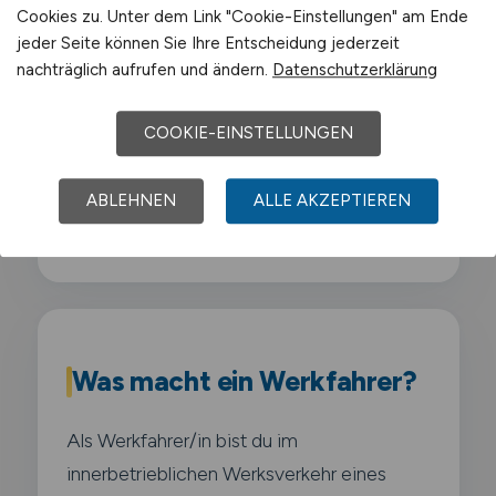
Cookies zu. Unter dem Link "Cookie-Einstellungen" am Ende
jeder Seite können Sie Ihre Entscheidung jederzeit
Air Liquide
nachträglich aufrufen und ändern.
Datenschutzerklärung
Schwerpunkt-Gewerbegebiete sind
COOKIE-EINSTELLUNGEN
Chemiepark Marl
,
Industriegebiet Hüls
,
Gewerbegebiet Marl-Sinsen
,
ABLEHNEN
ALLE AKZEPTIEREN
Gewerbegebiet Brassert
.
Was macht ein Werkfahrer?
Als Werkfahrer/in bist du im
innerbetrieblichen Werksverkehr eines