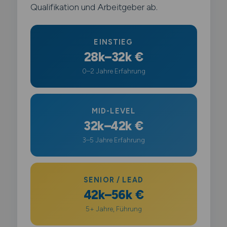
Qualifikation und Arbeitgeber ab.
EINSTIEG
28k–32k €
0–2 Jahre Erfahrung
MID-LEVEL
32k–42k €
3–5 Jahre Erfahrung
SENIOR / LEAD
42k–56k €
5+ Jahre, Führung