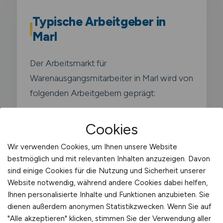
Typische Arbeitgeber in
Marl
Der Arbeitsmarkt für
Warenausgangsmitarbeiter in Marl wird von
folgenden Arbeitgebern geprägt:
Chemiepark Marl (Evonik Industries -
Cookies
einer der größten
Wir verwenden Cookies, um Ihnen unsere Website
Chemieverbundstandorte
bestmöglich und mit relevanten Inhalten anzuzeigen. Davon
Deutschlands)
sind einige Cookies für die Nutzung und Sicherheit unserer
Website notwendig, während andere Cookies dabei helfen,
Ihnen personalisierte Inhalte und Funktionen anzubieten. Sie
Ineos Oligomers
dienen außerdem anonymen Statistikzwecken. Wenn Sie auf
"Alle akzeptieren" klicken, stimmen Sie der Verwendung aller