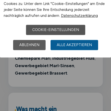
Cookies zu. Unter dem Link "Cookie-Einstellungen" am Ende
Oxea (jetzt OQ Chemicals)
jeder Seite können Sie Ihre Entscheidung jederzeit
nachträglich aufrufen und ändern.
Datenschutzerklärung
Sasol
COOKIE-EINSTELLUNGEN
Air Liquide
ABLEHNEN
ALLE AKZEPTIEREN
Schwerpunkt-Gewerbegebiete sind
Chemiepark Marl
,
Industriegebiet Hüls
,
Gewerbegebiet Marl-Sinsen
,
Gewerbegebiet Brassert
.
Was macht ein