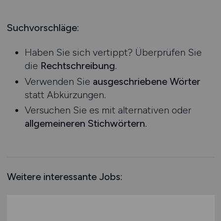
Produktion
Hessen
Praktikum
Prozessplanung / Steuerung
Mecklenburg-Vorpommern
Suchvorschläge:
Schienen- / Straßen- / Luft- / Seefracht
Niedersachsen
Spedition / Transport
Haben Sie sich vertippt? Überprüfen Sie
Nordrhein-Westfalen
Supply Chain Management
die
Rechtschreibung
.
Rheinland-Pfalz
Vertrieb / Verkauf / Handel
Verwenden Sie
ausgeschriebene Wörter
Saarland
Zoll / Behörden
statt Abkürzungen.
Sachsen
Sonstige
Versuchen Sie es mit alternativen oder
Sachsen-Anhalt
allgemeineren Stichwörtern
.
Schleswig-Holstein
Thüringen
Deutschlandweit
Österreich
Weitere interessante Jobs:
Schweiz
Europa
International