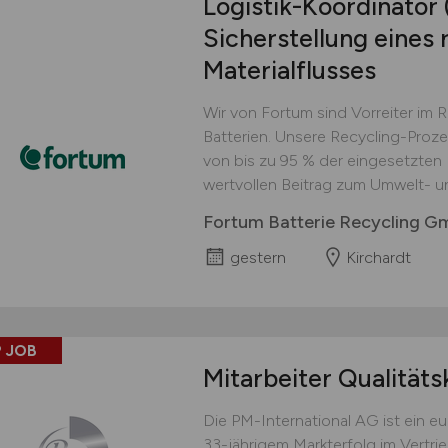
Logistik-Koordinator
Sicherstellung eines 
Materialflusses
Wir von Fortum sind Vorreiter im 
Batterien. Unsere Recycling-Proz
von bis zu 95 % der eingesetzten M
wertvollen Beitrag zum Umwelt- u
Fortum Batterie Recycling 
gestern
Kirchardt
 JOB
Mitarbeiter Qualitäts
Die PM-International AG ist ein 
33-jährigem Markterfolg im Vertri