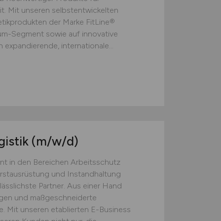
t. Mit unseren selbstentwickelten
ikprodukten der Marke FitLine®
ium-Segment sowie auf innovative
 expandierende, internationale...
gistik
(m/w/d)
nt in den Bereichen Arbeitsschutz
Erstausrüstung und Instandhaltung
lässlichste Partner. Aus einer Hand
ngen und maßgeschneiderte
. Mit unseren etablierten E-Business