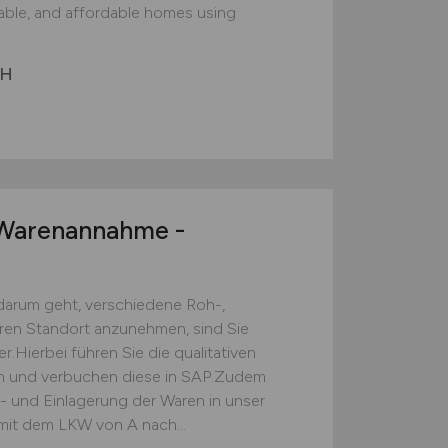
nable, and affordable homes using
bH
arenannahme -
darum geht, verschiedene Roh-,
eren Standort anzunehmen, sind Sie
.Hierbei führen Sie die qualitativen
ch und verbuchen diese in SAP.Zudem
s- und Einlagerung der Waren in unser
mit dem LKW von A nach...