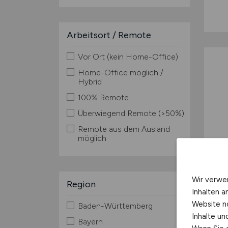
Arbeitsort / Remote
Vor Ort (kein Home-Office)
Home-Office möglich /
Hybrid
100% Remote
Überwiegend Remote (>50%)
Remote aus dem Ausland
möglich
Wir verwe
Region
Inhalten a
Website n
Baden-Württemberg
Inhalte u
Bayern