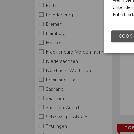
Wenn Sie a
Berlin
Unter dem 
TOP
Entscheidu
Brandenburg
Bremen
Hamburg
COOKI
Hessen
Mecklenburg-Vorpommern
Niedersachsen
Nordrhein-Westfalen
Rheinland-Pfalz
Saarland
Sachsen
Sachsen-Anhalt
Schleswig-Holstein
Thüringen
TOP