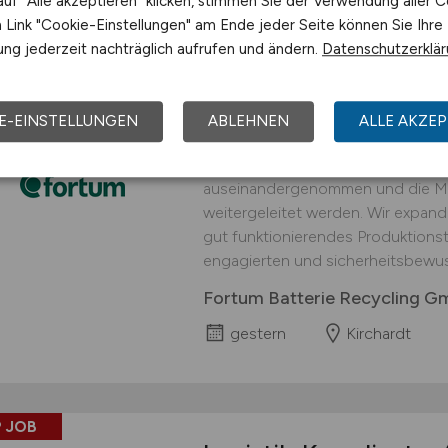
uf "Alle akzeptieren" klicken, stimmen Sie der Verwendung aller C
Link "Cookie-Einstellungen" am Ende jeder Seite können Sie Ihre
 JOB
ng jederzeit nachträglich aufrufen und ändern.
Datenschutzerklä
Logistiker
(w/m/d)
fü
interessanter Arbei
E-EINSTELLUNGEN
ABLEHNEN
ALLE AKZEP
An unserem Standort in Kirchardt 
Prozessschritt durchgeführt, in d
auseinandergenommen und die Mat
weitergeleitet werden. Wir expand
gut funktionierendes Produktionst
engagierten und sicherheitsbewus
Fortum Batterie Recycling 
gestern
Kirchardt
 JOB