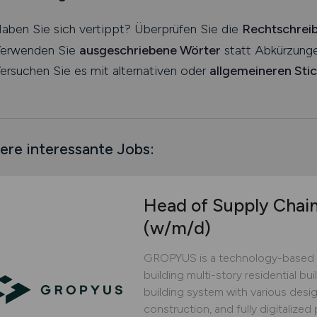
aben Sie sich vertippt? Überprüfen Sie die
Rechtschrei
erwenden Sie
ausgeschriebene Wörter
statt Abkürzunge
ersuchen Sie es mit alternativen oder
allgemeineren Sti
ere interessante Jobs:
Head of Supply Chai
(w/m/d)
GROPYUS is a technology-based 
building multi-story residential bu
building system with various design
construction, and fully digitaliz