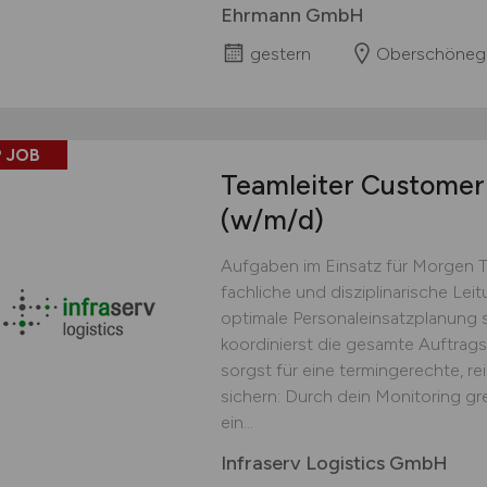
Ehrmann GmbH
gestern
Oberschöneg
 JOB
Teamleiter Customer 
(w/m/d)
Aufgaben im Einsatz für Morgen 
fachliche und disziplinarische Lei
optimale Personaleinsatzplanung s
koordinierst die gesamte Auftrag
sorgst für eine termingerechte, r
sichern: Durch dein Monitoring gr
ein...
Infraserv Logistics GmbH