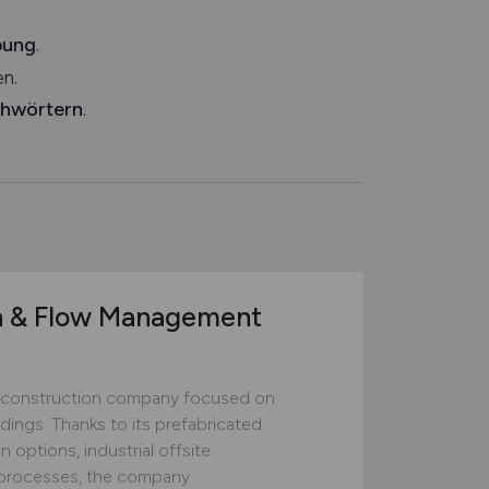
bung
.
n.
chwörtern
.
n & Flow Management
construction company focused on
ildings. Thanks to its prefabricated
 options, industrial offsite
ed processes, the company