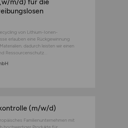
(w/m/d)
für die
reibungslosen
Recycling von Lithium-Ionen-
esse erlauben eine Rückgewinnung
aterialien; dadurch leisten wir einen
nd Ressourcenschutz....
GmbH
kontrolle
(m/w/d)
europäisches Familienunternehmen mit
eb hochwertiger Produkte für