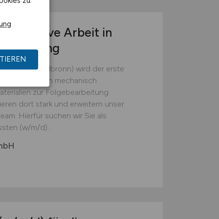
ookies zu.
rung
r operative Arbeit in
tsumgebung
TIEREN
(Landkreis Heilbronn) wird der erste
em die Batterien mechanisch
erialien zur Folgebearbeitung
ieren dort stark und erweitern unser
eam. Hierfür suchen wir Sie als
sten (w/m/d)...
GmbH