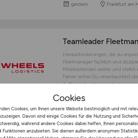
gestern
Frankfurt am 
Teamleader Fleetm
Herausforderungen, die du anpack
Fleetmanager fachlich und diszipli
Mitarbeitenden weiter und stellst 
Fahrer sicher.Du verantwortest die
Auftragsabwicklung mit unserer ei
bedarfsgerechten Fahrereinsatz un
Cookies
operative Steuerung.Du...
nden Cookies, um Ihnen unsere Website bestmöglich und mit rele
WHEELS Logistics GmbH & C
nzuzeigen. Davon sind einige Cookies für die Nutzung und Sicherh
gestern
Münster
otwendig, während andere Cookies dabei helfen, Ihnen personalisi
nd Funktionen anzubieten. Sie dienen außerdem anonymen Statisti