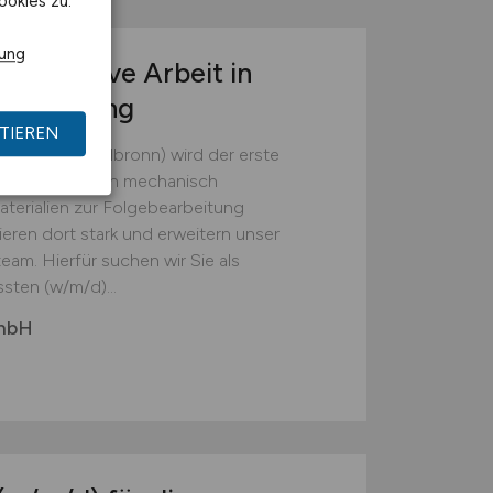
ookies zu.
rung
r operative Arbeit in
tsumgebung
TIEREN
(Landkreis Heilbronn) wird der erste
em die Batterien mechanisch
erialien zur Folgebearbeitung
ieren dort stark und erweitern unser
eam. Hierfür suchen wir Sie als
sten (w/m/d)...
GmbH