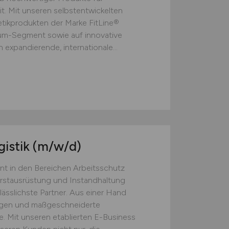
t. Mit unseren selbstentwickelten
ikprodukten der Marke FitLine®
ium-Segment sowie auf innovative
 expandierende, internationale...
gistik
(m/w/d)
nt in den Bereichen Arbeitsschutz
Erstausrüstung und Instandhaltung
lässlichste Partner. Aus einer Hand
ngen und maßgeschneiderte
. Mit unseren etablierten E-Business