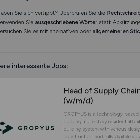
aben Sie sich vertippt? Überprüfen Sie die
Rechtschrei
erwenden Sie
ausgeschriebene Wörter
statt Abkürzunge
ersuchen Sie es mit alternativen oder
allgemeineren Sti
ere interessante Jobs:
Head of Supply Chai
(w/m/d)
GROPYUS is a technology-based 
building multi-story residential bu
building system with various design
construction, and fully digitaliz