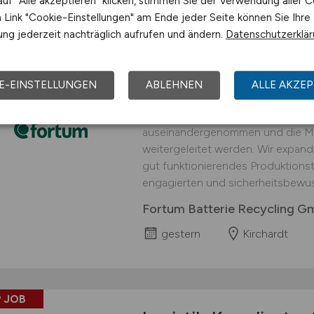
uf "Alle akzeptieren" klicken, stimmen Sie der Verwendung aller C
Link "Cookie-Einstellungen" am Ende jeder Seite können Sie Ihre
 JOB
ng jederzeit nachträglich aufrufen und ändern.
Datenschutzerklä
Logistiker
(w/m/d)
fü
interessanter Arbei
E-EINSTELLUNGEN
ABLEHNEN
ALLE AKZEP
An unserem Standort in Kirchardt 
Prozessschritt durchgeführt, in d
auseinandergenommen und die Mat
weitergeleitet werden. Wir expand
gut funktionierendes Produktionst
engagierten und sicherheitsbewus
Fortum Batterie Recycling 
gestern
Kirchardt
 JOB