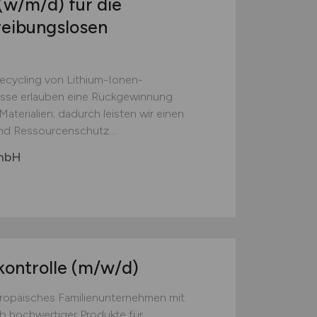
(w/m/d)
für die
reibungslosen
Recycling von Lithium-Ionen-
esse erlauben eine Rückgewinnung
aterialien; dadurch leisten wir einen
nd Ressourcenschutz....
GmbH
kontrolle
(m/w/d)
europäisches Familienunternehmen mit
eb hochwertiger Produkte für