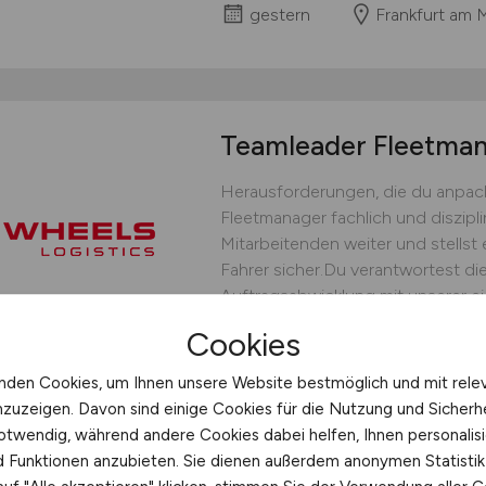
gestern
Frankfurt am 
Teamleader Fleetm
Herausforderungen, die du anpack
Fleetmanager fachlich und diszipli
Mitarbeitenden weiter und stellst 
Fahrer sicher.Du verantwortest die
Auftragsabwicklung mit unserer ei
bedarfsgerechten Fahrereinsatz un
Cookies
operative Steuerung.Du...
nden Cookies, um Ihnen unsere Website bestmöglich und mit rele
WHEELS Logistics GmbH & C
nzuzeigen. Davon sind einige Cookies für die Nutzung und Sicherh
gestern
Münster
otwendig, während andere Cookies dabei helfen, Ihnen personalisi
nd Funktionen anzubieten. Sie dienen außerdem anonymen Statisti