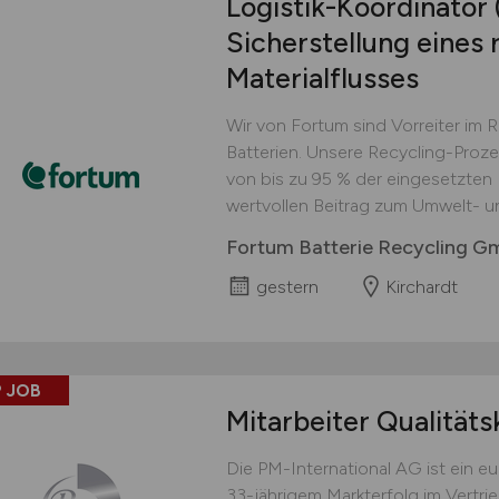
Logistik-Koordinator
Sicherstellung eines 
Materialflusses
Wir von Fortum sind Vorreiter im 
Batterien. Unsere Recycling-Proz
von bis zu 95 % der eingesetzten M
wertvollen Beitrag zum Umwelt- u
Fortum Batterie Recycling 
gestern
Kirchardt
 JOB
Mitarbeiter Qualitäts
Die PM-International AG ist ein 
33-jährigem Markterfolg im Vertri