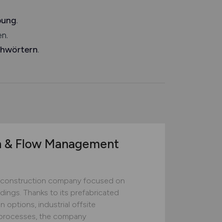
bung
.
n.
chwörtern
.
n & Flow Management
construction company focused on
ildings. Thanks to its prefabricated
 options, industrial offsite
ed processes, the company