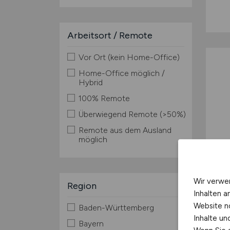
Arbeitsort / Remote
Vor Ort (kein Home-Office)
Home-Office möglich /
Hybrid
100% Remote
Überwiegend Remote (>50%)
Remote aus dem Ausland
möglich
Wir verwe
Region
Inhalten a
Website n
Baden-Württemberg
Inhalte u
Bayern