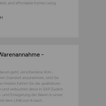
nable, and affordable homes using
bH
arenannahme -
darum geht, verschiedene Roh-,
eren Standort anzunehmen, sind Sie
.Hierbei führen Sie die qualitativen
ch und verbuchen diese in SAP.Zudem
s- und Einlagerung der Waren in unser
mit dem LKW von A nach...