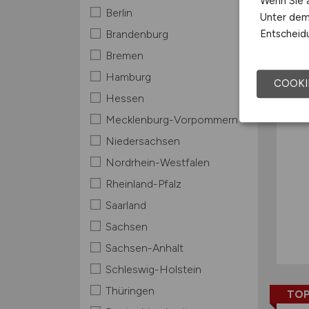
Wenn Sie a
Berlin
Unter dem 
TOP
Entscheidu
Brandenburg
Bremen
Hamburg
COOKI
Hessen
Mecklenburg-Vorpommern
Niedersachsen
Nordrhein-Westfalen
Rheinland-Pfalz
Saarland
Sachsen
Sachsen-Anhalt
Schleswig-Holstein
Thüringen
TOP