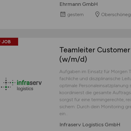
Ehrmann GmbH
gestern
Oberschöneg
 JOB
Teamleiter Customer 
(w/m/d)
Aufgaben im Einsatz für Morgen 
fachliche und disziplinarische Lei
optimale Personaleinsatzplanung s
koordinierst die gesamte Auftrag
sorgst für eine termingerechte, r
sichern: Durch dein Monitoring gr
ein...
Infraserv Logistics GmbH