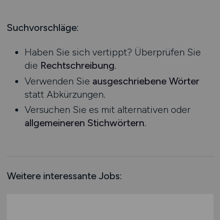
Produktion
Hessen
Praktikum
Prozessplanung / Steuerung
Mecklenburg-Vorpommern
Suchvorschläge:
Schienen- / Straßen- / Luft- / Seefracht
Niedersachsen
Spedition / Transport
Haben Sie sich vertippt? Überprüfen Sie
Nordrhein-Westfalen
Supply Chain Management
die
Rechtschreibung
.
Rheinland-Pfalz
Vertrieb / Verkauf / Handel
Verwenden Sie
ausgeschriebene Wörter
Saarland
Zoll / Behörden
statt Abkürzungen.
Sachsen
Sonstige
Versuchen Sie es mit alternativen oder
Sachsen-Anhalt
allgemeineren Stichwörtern
.
Schleswig-Holstein
Thüringen
Deutschlandweit
Österreich
Weitere interessante Jobs:
Schweiz
Europa
International