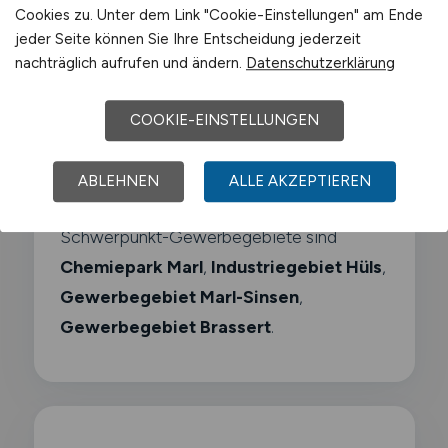
Cookies zu. Unter dem Link "Cookie-Einstellungen" am Ende
jeder Seite können Sie Ihre Entscheidung jederzeit
Oxea (jetzt OQ Chemicals)
nachträglich aufrufen und ändern.
Datenschutzerklärung
Sasol
COOKIE-EINSTELLUNGEN
ABLEHNEN
ALLE AKZEPTIEREN
Air Liquide
Schwerpunkt-Gewerbegebiete sind
Chemiepark Marl
,
Industriegebiet Hüls
,
Gewerbegebiet Marl-Sinsen
,
Gewerbegebiet Brassert
.