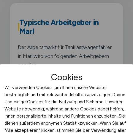
Typische Arbeitgeber in
Marl
Der Arbeitsmarkt für Tanklastwagenfahrer
in Marl wird von folgenden Arbeitgebern
geprägt:
Cookies
Chemiepark Marl (Evonik Industries -
Wir verwenden Cookies, um Ihnen unsere Website
einer der größten
bestmöglich und mit relevanten Inhalten anzuzeigen. Davon
Chemieverbundstandorte
sind einige Cookies für die Nutzung und Sicherheit unserer
Deutschlands)
Website notwendig, während andere Cookies dabei helfen,
Ihnen personalisierte Inhalte und Funktionen anzubieten. Sie
dienen außerdem anonymen Statistikzwecken. Wenn Sie auf
Ineos Oligomers
"Alle akzeptieren" klicken, stimmen Sie der Verwendung aller