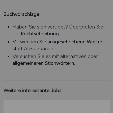
Produktion
Hessen
Praktikum
Prozessplanung / Steuerung
Mecklenburg-Vorpommern
Suchvorschläge:
Schienen- / Straßen- / Luft- / Seefracht
Niedersachsen
Spedition / Transport
Haben Sie sich vertippt? Überprüfen Sie
Nordrhein-Westfalen
Supply Chain Management
die
Rechtschreibung
.
Rheinland-Pfalz
Vertrieb / Verkauf / Handel
Verwenden Sie
ausgeschriebene Wörter
Saarland
Zoll / Behörden
statt Abkürzungen.
Sachsen
Sonstige
Versuchen Sie es mit alternativen oder
Sachsen-Anhalt
allgemeineren Stichwörtern
.
Schleswig-Holstein
Thüringen
Deutschlandweit
Österreich
Weitere interessante Jobs:
Schweiz
Europa
International