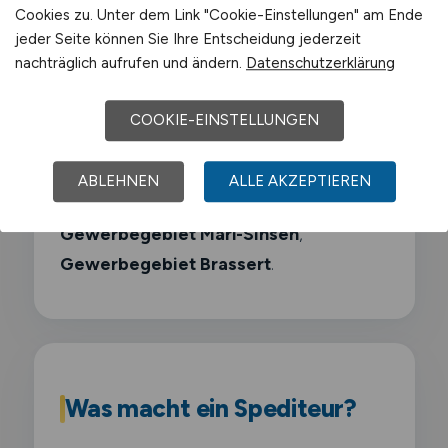
Cookies zu. Unter dem Link "Cookie-Einstellungen" am Ende
jeder Seite können Sie Ihre Entscheidung jederzeit
Sasol
nachträglich aufrufen und ändern.
Datenschutzerklärung
COOKIE-EINSTELLUNGEN
Air Liquide
Schwerpunkt-Gewerbegebiete sind
ABLEHNEN
ALLE AKZEPTIEREN
Chemiepark Marl
,
Industriegebiet Hüls
,
Gewerbegebiet Marl-Sinsen
,
Gewerbegebiet Brassert
.
Was macht ein Spediteur?