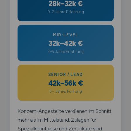
28k–32k €
0–2 Jahre Erfahrung
MID-LEVEL
32k–42k €
3–5 Jahre Erfahrung
SENIOR / LEAD
42k–56k €
5+ Jahre, Führung
Konzern-Angestellte verdienen im Schnitt
mehr als im Mittelstand. Zulagen für
Spezialkenntnisse und Zertifikate sind