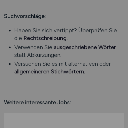
Produktion
Hessen
Praktikum
Prozessplanung / Steuerung
Mecklenburg-Vorpommern
Suchvorschläge:
Schienen- / Straßen- / Luft- / Seefracht
Niedersachsen
Spedition / Transport
Haben Sie sich vertippt? Überprüfen Sie
Nordrhein-Westfalen
Supply Chain Management
die
Rechtschreibung
.
Rheinland-Pfalz
Vertrieb / Verkauf / Handel
Verwenden Sie
ausgeschriebene Wörter
Saarland
Zoll / Behörden
statt Abkürzungen.
Sachsen
Sonstige
Versuchen Sie es mit alternativen oder
Sachsen-Anhalt
allgemeineren Stichwörtern
.
Schleswig-Holstein
Thüringen
Deutschlandweit
Österreich
Weitere interessante Jobs:
Schweiz
Europa
International