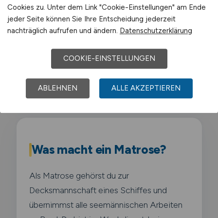
Cookies zu. Unter dem Link "Cookie-Einstellungen" am Ende
Air Liquide
jeder Seite können Sie Ihre Entscheidung jederzeit
nachträglich aufrufen und ändern.
Datenschutzerklärung
Schwerpunkt-Gewerbegebiete sind
Chemiepark Marl
,
Industriegebiet Hüls
,
COOKIE-EINSTELLUNGEN
Gewerbegebiet Marl-Sinsen
,
Gewerbegebiet Brassert
.
ABLEHNEN
ALLE AKZEPTIEREN
Was macht ein Matrose?
Als Matrose gehörst du zur
Decksmannschaft eines Schiffes und
übernimmst alle seemännischen Arbeiten