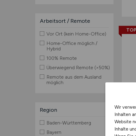
Arbeitsort / Remote
TOP
Vor Ort (kein Home-Office)
Home-Office möglich /
Hybrid
100% Remote
Überwiegend Remote (>50%)
Remote aus dem Ausland
möglich
Wir verwe
Region
Inhalten a
Website n
Baden-Württemberg
Inhalte u
Bayern