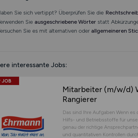
aben Sie sich vertippt? Überprüfen Sie die
Rechtschrei
erwenden Sie
ausgeschriebene Wörter
statt Abkürzunge
ersuchen Sie es mit alternativen oder
allgemeineren Sti
ere interessante Jobs:
 JOB
Mitarbeiter
(m/w/d)
W
Rangierer
Das sind Ihre Aufgaben Wenn es 
Hilfs- und Betriebsstoffe für uns
genau der richtige Ansprechpartner
und quantitativen Kontrollen dur