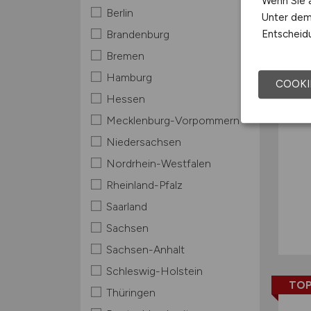
Wenn Sie a
Berlin
Unter dem 
TOP
Entscheidu
Brandenburg
Bremen
Hamburg
COOKI
Hessen
Mecklenburg-Vorpommern
Niedersachsen
Nordrhein-Westfalen
Rheinland-Pfalz
Saarland
Sachsen
Sachsen-Anhalt
Schleswig-Holstein
TOP
Thüringen