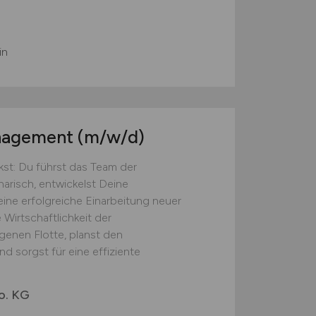
in
anagement
(m/w/d)
st: Du führst das Team der
narisch, entwickelst Deine
eine erfolgreiche Einarbeitung neuer
 Wirtschaftlichkeit der
genen Flotte, planst den
d sorgst für eine effiziente
o. KG