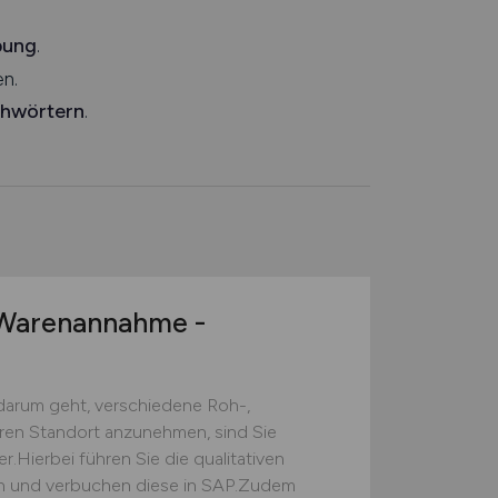
bung
.
n.
chwörtern
.
arenannahme -
darum geht, verschiedene Roh-,
eren Standort anzunehmen, sind Sie
.Hierbei führen Sie die qualitativen
ch und verbuchen diese in SAP.Zudem