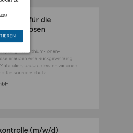
ookies zu.
rung
(w/m/d)
für die
reibungslosen
TIEREN
Recycling von Lithium-Ionen-
esse erlauben eine Rückgewinnung
aterialien; dadurch leisten wir einen
nd Ressourcenschutz....
GmbH
kontrolle
(m/w/d)