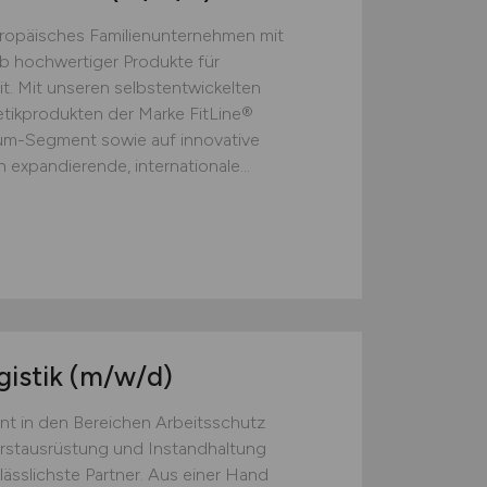
europäisches Familienunternehmen mit
eb hochwertiger Produkte für
t. Mit unseren selbstentwickelten
ikprodukten der Marke FitLine®
ium-Segment sowie auf innovative
 expandierende, internationale...
gistik
(m/w/d)
nt in den Bereichen Arbeitsschutz
Erstausrüstung und Instandhaltung
lässlichste Partner. Aus einer Hand