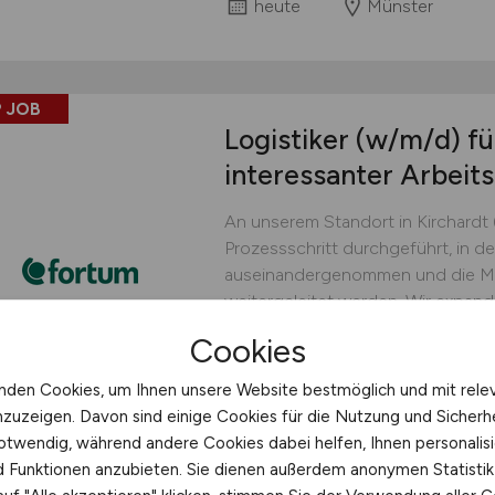
heute
Münster
 JOB
Logistiker
(w/m/d)
fü
interessanter Arbei
An unserem Standort in Kirchardt 
Prozessschritt durchgeführt, in d
auseinandergenommen und die Mat
weitergeleitet werden. Wir expand
gut funktionierendes Produktionst
Cookies
engagierten und sicherheitsbewus
nden Cookies, um Ihnen unsere Website bestmöglich und mit rele
Fortum Batterie Recycling 
nzuzeigen. Davon sind einige Cookies für die Nutzung und Sicherh
heute
Kirchardt
otwendig, während andere Cookies dabei helfen, Ihnen personalisi
nd Funktionen anzubieten. Sie dienen außerdem anonymen Statisti