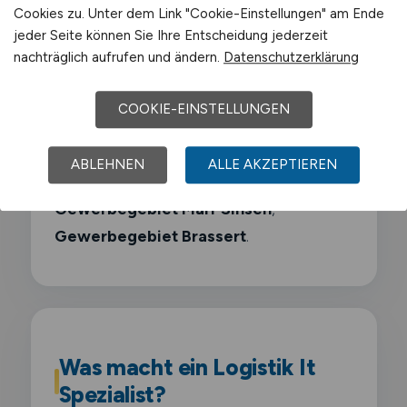
Cookies zu. Unter dem Link "Cookie-Einstellungen" am Ende
jeder Seite können Sie Ihre Entscheidung jederzeit
Sasol
nachträglich aufrufen und ändern.
Datenschutzerklärung
Air Liquide
COOKIE-EINSTELLUNGEN
Schwerpunkt-Gewerbegebiete sind
ABLEHNEN
ALLE AKZEPTIEREN
Chemiepark Marl
,
Industriegebiet Hüls
,
Gewerbegebiet Marl-Sinsen
,
Gewerbegebiet Brassert
.
Was macht ein Logistik It
Spezialist?