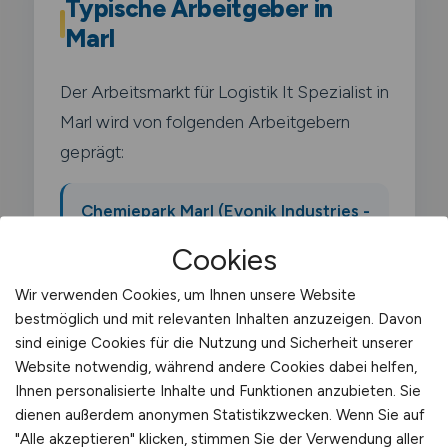
Typische Arbeitgeber in
Marl
Der Arbeitsmarkt für Logistik It Spezialist in
Marl wird von folgenden Arbeitgebern
geprägt:
Chemiepark Marl (Evonik Industries -
einer der größten
Cookies
Chemieverbundstandorte
Deutschlands)
Wir verwenden Cookies, um Ihnen unsere Website
bestmöglich und mit relevanten Inhalten anzuzeigen. Davon
sind einige Cookies für die Nutzung und Sicherheit unserer
Ineos Oligomers
Website notwendig, während andere Cookies dabei helfen,
Ihnen personalisierte Inhalte und Funktionen anzubieten. Sie
dienen außerdem anonymen Statistikzwecken. Wenn Sie auf
Oxea (jetzt OQ Chemicals)
"Alle akzeptieren" klicken, stimmen Sie der Verwendung aller