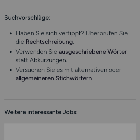
Produktion
Hessen
Praktikum
Prozessplanung / Steuerung
Mecklenburg-Vorpommern
Suchvorschläge:
Schienen- / Straßen- / Luft- / Seefracht
Niedersachsen
Spedition / Transport
Haben Sie sich vertippt? Überprüfen Sie
Nordrhein-Westfalen
Supply Chain Management
die
Rechtschreibung
.
Rheinland-Pfalz
Vertrieb / Verkauf / Handel
Verwenden Sie
ausgeschriebene Wörter
Saarland
Zoll / Behörden
statt Abkürzungen.
Sachsen
Sonstige
Versuchen Sie es mit alternativen oder
Sachsen-Anhalt
allgemeineren Stichwörtern
.
Schleswig-Holstein
Thüringen
Deutschlandweit
Österreich
Weitere interessante Jobs:
Schweiz
Europa
International