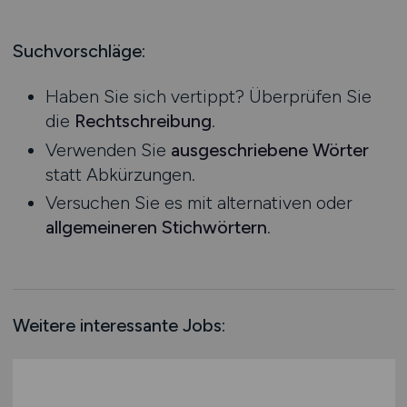
Produktion
Hessen
Praktikum
Prozessplanung / Steuerung
Mecklenburg-Vorpommern
Suchvorschläge:
Schienen- / Straßen- / Luft- / Seefracht
Niedersachsen
Spedition / Transport
Haben Sie sich vertippt? Überprüfen Sie
Nordrhein-Westfalen
Supply Chain Management
die
Rechtschreibung
.
Rheinland-Pfalz
Vertrieb / Verkauf / Handel
Verwenden Sie
ausgeschriebene Wörter
Saarland
Zoll / Behörden
statt Abkürzungen.
Sachsen
Sonstige
Versuchen Sie es mit alternativen oder
Sachsen-Anhalt
allgemeineren Stichwörtern
.
Schleswig-Holstein
Thüringen
Deutschlandweit
Österreich
Weitere interessante Jobs:
Schweiz
Europa
International