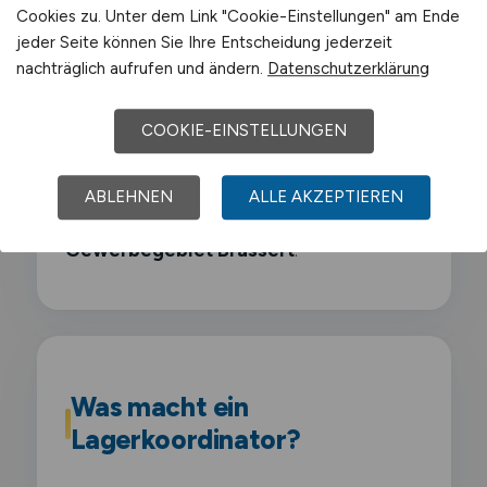
Cookies zu. Unter dem Link "Cookie-Einstellungen" am Ende
Sasol
jeder Seite können Sie Ihre Entscheidung jederzeit
nachträglich aufrufen und ändern.
Datenschutzerklärung
Air Liquide
COOKIE-EINSTELLUNGEN
Schwerpunkt-Gewerbegebiete sind
Chemiepark Marl
,
Industriegebiet Hüls
,
ABLEHNEN
ALLE AKZEPTIEREN
Gewerbegebiet Marl-Sinsen
,
Gewerbegebiet Brassert
.
Was macht ein
Lagerkoordinator?