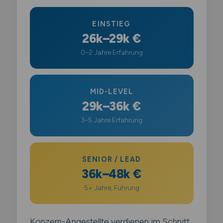
EINSTIEG
26k–29k €
0–2 Jahre Erfahrung
MID-LEVEL
29k–36k €
3–5 Jahre Erfahrung
SENIOR / LEAD
36k–48k €
5+ Jahre, Führung
Konzern-Angestellte verdienen im Schnitt