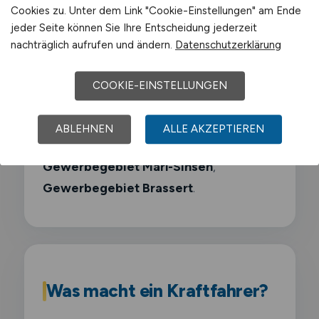
Cookies zu. Unter dem Link "Cookie-Einstellungen" am Ende
jeder Seite können Sie Ihre Entscheidung jederzeit
Sasol
nachträglich aufrufen und ändern.
Datenschutzerklärung
COOKIE-EINSTELLUNGEN
Air Liquide
Schwerpunkt-Gewerbegebiete sind
ABLEHNEN
ALLE AKZEPTIEREN
Chemiepark Marl
,
Industriegebiet Hüls
,
Gewerbegebiet Marl-Sinsen
,
Gewerbegebiet Brassert
.
Was macht ein Kraftfahrer?