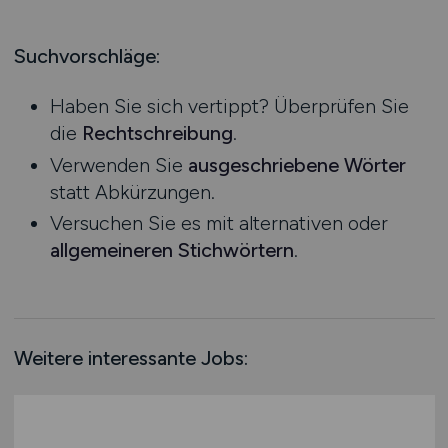
Produktion
Hessen
Praktikum
Prozessplanung / Steuerung
Mecklenburg-Vorpommern
Suchvorschläge:
Schienen- / Straßen- / Luft- / Seefracht
Niedersachsen
Spedition / Transport
Haben Sie sich vertippt? Überprüfen Sie
Nordrhein-Westfalen
Supply Chain Management
die
Rechtschreibung
.
Rheinland-Pfalz
Vertrieb / Verkauf / Handel
Verwenden Sie
ausgeschriebene Wörter
Saarland
Zoll / Behörden
statt Abkürzungen.
Sachsen
Sonstige
Versuchen Sie es mit alternativen oder
Sachsen-Anhalt
allgemeineren Stichwörtern
.
Schleswig-Holstein
Thüringen
Deutschlandweit
Österreich
Weitere interessante Jobs:
Schweiz
Europa
International