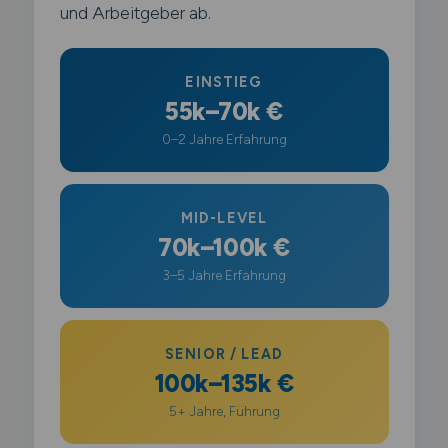
und Arbeitgeber ab.
EINSTIEG
55k–70k €
0–2 Jahre Erfahrung
MID-LEVEL
70k–100k €
3–5 Jahre Erfahrung
SENIOR / LEAD
100k–135k €
5+ Jahre, Führung