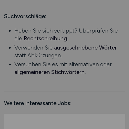
Produktion
Hessen
Praktikum
Prozessplanung / Steuerung
Mecklenburg-Vorpommern
Suchvorschläge:
Schienen- / Straßen- / Luft- / Seefracht
Niedersachsen
Spedition / Transport
Haben Sie sich vertippt? Überprüfen Sie
Nordrhein-Westfalen
Supply Chain Management
die
Rechtschreibung
.
Rheinland-Pfalz
Vertrieb / Verkauf / Handel
Verwenden Sie
ausgeschriebene Wörter
Saarland
Zoll / Behörden
statt Abkürzungen.
Sachsen
Sonstige
Versuchen Sie es mit alternativen oder
Sachsen-Anhalt
allgemeineren Stichwörtern
.
Schleswig-Holstein
Thüringen
Deutschlandweit
Österreich
Weitere interessante Jobs:
Schweiz
Europa
International