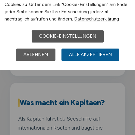
Cookies zu. Unter dem Link "Cookie-Einstellungen" am Ende
jeder Seite können Sie Ihre Entscheidung jederzeit
Air Liquide
nachträglich aufrufen und ändern.
Datenschutzerklärung
Schwerpunkt-Gewerbegebiete sind
COOKIE-EINSTELLUNGEN
Chemiepark Marl
,
Industriegebiet Hüls
,
Gewerbegebiet Marl-Sinsen
,
ABLEHNEN
ALLE AKZEPTIEREN
Gewerbegebiet Brassert
.
Was macht ein Kapitaen?
Als Kapitän führst du Seeschiffe auf
internationalen Routen und trägst die