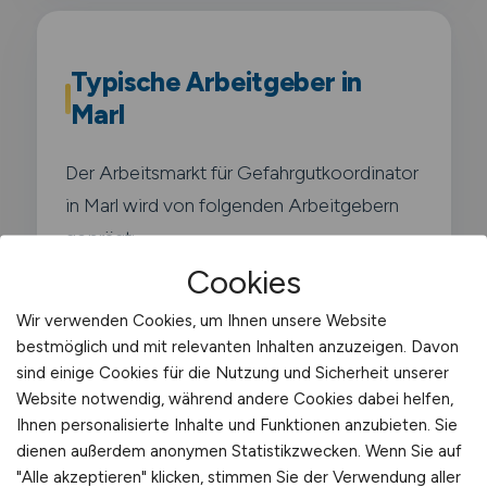
Typische Arbeitgeber in
Marl
Der Arbeitsmarkt für Gefahrgutkoordinator
in Marl wird von folgenden Arbeitgebern
geprägt:
Cookies
Chemiepark Marl (Evonik Industries -
Wir verwenden Cookies, um Ihnen unsere Website
einer der größten
bestmöglich und mit relevanten Inhalten anzuzeigen. Davon
Chemieverbundstandorte
sind einige Cookies für die Nutzung und Sicherheit unserer
Deutschlands)
Website notwendig, während andere Cookies dabei helfen,
Ihnen personalisierte Inhalte und Funktionen anzubieten. Sie
dienen außerdem anonymen Statistikzwecken. Wenn Sie auf
Ineos Oligomers
"Alle akzeptieren" klicken, stimmen Sie der Verwendung aller