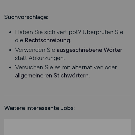
Produktion
Hessen
Praktikum
Prozessplanung / Steuerung
Mecklenburg-Vorpommern
Suchvorschläge:
Schienen- / Straßen- / Luft- / Seefracht
Niedersachsen
Spedition / Transport
Haben Sie sich vertippt? Überprüfen Sie
Nordrhein-Westfalen
Supply Chain Management
die
Rechtschreibung
.
Rheinland-Pfalz
Vertrieb / Verkauf / Handel
Verwenden Sie
ausgeschriebene Wörter
Saarland
Zoll / Behörden
statt Abkürzungen.
Sachsen
Sonstige
Versuchen Sie es mit alternativen oder
Sachsen-Anhalt
allgemeineren Stichwörtern
.
Schleswig-Holstein
Thüringen
Deutschlandweit
Österreich
Weitere interessante Jobs:
Schweiz
Europa
International