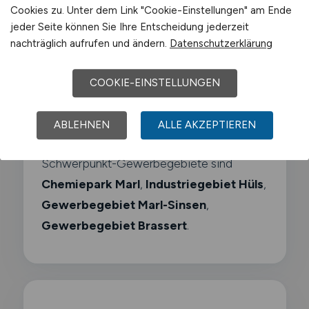
Cookies zu. Unter dem Link "Cookie-Einstellungen" am Ende
jeder Seite können Sie Ihre Entscheidung jederzeit
Oxea (jetzt OQ Chemicals)
nachträglich aufrufen und ändern.
Datenschutzerklärung
Sasol
COOKIE-EINSTELLUNGEN
ABLEHNEN
ALLE AKZEPTIEREN
Air Liquide
Schwerpunkt-Gewerbegebiete sind
Chemiepark Marl
,
Industriegebiet Hüls
,
Gewerbegebiet Marl-Sinsen
,
Gewerbegebiet Brassert
.