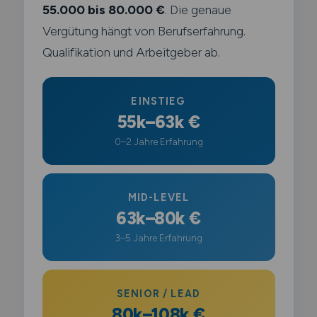
55.000 bis 80.000 €
. Die genaue
Vergütung hängt von Berufserfahrung.
Qualifikation und Arbeitgeber ab.
EINSTIEG
55k–63k €
0–2 Jahre Erfahrung
MID-LEVEL
63k–80k €
3–5 Jahre Erfahrung
SENIOR / LEAD
80k–108k €