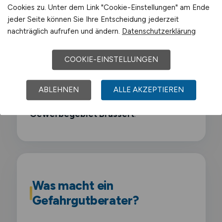
Cookies zu. Unter dem Link "Cookie-Einstellungen" am Ende
Sasol
jeder Seite können Sie Ihre Entscheidung jederzeit
nachträglich aufrufen und ändern.
Datenschutzerklärung
Air Liquide
COOKIE-EINSTELLUNGEN
Schwerpunkt-Gewerbegebiete sind
Chemiepark Marl
,
Industriegebiet Hüls
,
ABLEHNEN
ALLE AKZEPTIEREN
Gewerbegebiet Marl-Sinsen
,
Gewerbegebiet Brassert
.
Was macht ein
Gefahrgutberater?