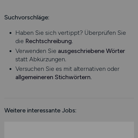
Produktion
Hessen
Praktikum
Prozessplanung / Steuerung
Mecklenburg-Vorpommern
Suchvorschläge:
Schienen- / Straßen- / Luft- / Seefracht
Niedersachsen
Spedition / Transport
Haben Sie sich vertippt? Überprüfen Sie
Nordrhein-Westfalen
Supply Chain Management
die
Rechtschreibung
.
Rheinland-Pfalz
Vertrieb / Verkauf / Handel
Verwenden Sie
ausgeschriebene Wörter
Saarland
Zoll / Behörden
statt Abkürzungen.
Sachsen
Sonstige
Versuchen Sie es mit alternativen oder
Sachsen-Anhalt
allgemeineren Stichwörtern
.
Schleswig-Holstein
Thüringen
Deutschlandweit
Österreich
Weitere interessante Jobs:
Schweiz
Europa
International