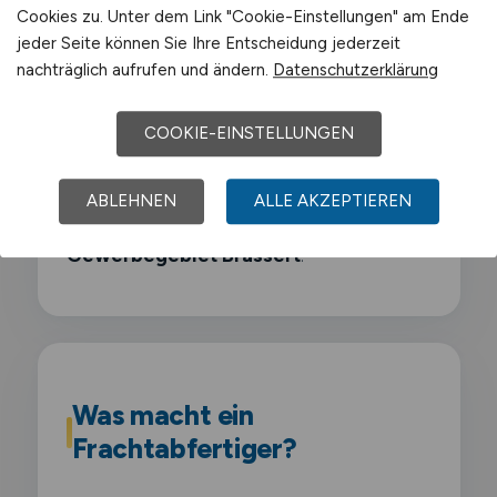
Cookies zu. Unter dem Link "Cookie-Einstellungen" am Ende
Sasol
jeder Seite können Sie Ihre Entscheidung jederzeit
nachträglich aufrufen und ändern.
Datenschutzerklärung
Air Liquide
COOKIE-EINSTELLUNGEN
Schwerpunkt-Gewerbegebiete sind
Chemiepark Marl
,
Industriegebiet Hüls
,
ABLEHNEN
ALLE AKZEPTIEREN
Gewerbegebiet Marl-Sinsen
,
Gewerbegebiet Brassert
.
Was macht ein
Frachtabfertiger?