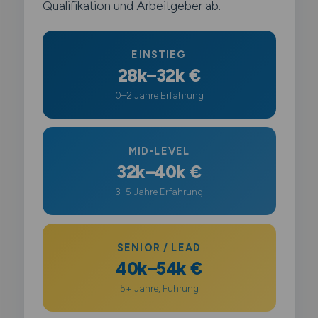
Qualifikation und Arbeitgeber ab.
EINSTIEG
28k–32k €
0–2 Jahre Erfahrung
MID-LEVEL
32k–40k €
3–5 Jahre Erfahrung
SENIOR / LEAD
40k–54k €
5+ Jahre, Führung