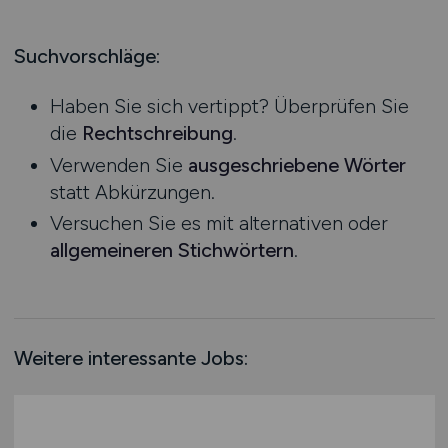
Produktion
Hessen
Praktikum
Prozessplanung / Steuerung
Mecklenburg-Vorpommern
Suchvorschläge:
Schienen- / Straßen- / Luft- / Seefracht
Niedersachsen
Spedition / Transport
Haben Sie sich vertippt? Überprüfen Sie
Nordrhein-Westfalen
Supply Chain Management
die
Rechtschreibung
.
Rheinland-Pfalz
Vertrieb / Verkauf / Handel
Verwenden Sie
ausgeschriebene Wörter
Saarland
Zoll / Behörden
statt Abkürzungen.
Sachsen
Sonstige
Versuchen Sie es mit alternativen oder
Sachsen-Anhalt
allgemeineren Stichwörtern
.
Schleswig-Holstein
Thüringen
Deutschlandweit
Österreich
Weitere interessante Jobs:
Schweiz
Europa
International