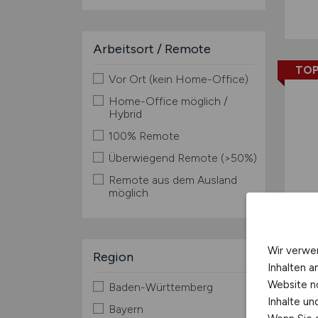
Arbeitsort / Remote
TOP
Vor Ort (kein Home-Office)
Home-Office möglich /
Hybrid
100% Remote
Überwiegend Remote (>50%)
Remote aus dem Ausland
möglich
Wir verwe
Region
Inhalten a
Website n
Baden-Württemberg
Inhalte u
Bayern