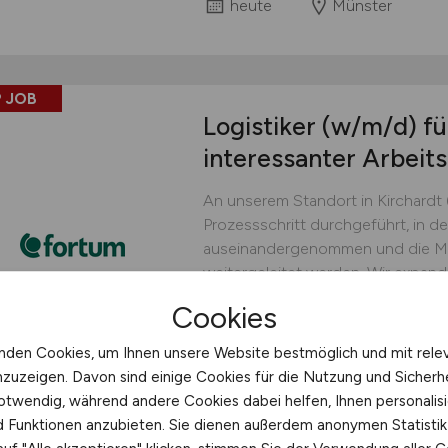
heute
Münster
 JOB
Logistiker
(w/m/d)
fü
interessanter Arbei
An unserem Standort in Kirchardt 
Prozessschritt durchgeführt, in d
auseinandergenommen und die Mat
weitergeleitet werden. Wir expand
gut funktionierendes Produktionst
Cookies
engagierten und sicherheitsbewus
nden Cookies, um Ihnen unsere Website bestmöglich und mit rele
Fortum Batterie Recycling 
nzuzeigen. Davon sind einige Cookies für die Nutzung und Sicherh
heute
Kirchardt
otwendig, während andere Cookies dabei helfen, Ihnen personalisi
nd Funktionen anzubieten. Sie dienen außerdem anonymen Statisti