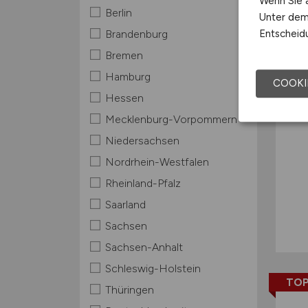
Wenn Sie a
Berlin
Unter dem 
TOP
Entscheidu
Brandenburg
Bremen
Hamburg
COOKI
Hessen
Mecklenburg-Vorpommern
Niedersachsen
Nordrhein-Westfalen
Rheinland-Pfalz
Saarland
Sachsen
Sachsen-Anhalt
Schleswig-Holstein
TOP
Thüringen