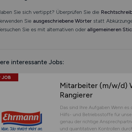
aben Sie sich vertippt? Überprüfen Sie die
Rechtschrei
erwenden Sie
ausgeschriebene Wörter
statt Abkürzunge
ersuchen Sie es mit alternativen oder
allgemeineren Sti
ere interessante Jobs:
 JOB
Mitarbeiter
(m/w/d)
W
Rangierer
Das sind Ihre Aufgaben Wenn es 
Hilfs- und Betriebsstoffe für uns
genau der richtige Ansprechpartner
und quantitativen Kontrollen dur