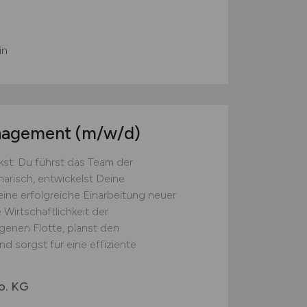
in
anagement
(m/w/d)
st: Du führst das Team der
narisch, entwickelst Deine
eine erfolgreiche Einarbeitung neuer
 Wirtschaftlichkeit der
genen Flotte, planst den
d sorgst für eine effiziente
o. KG