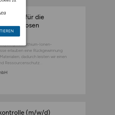
ookies zu.
rung
(w/m/d)
für die
reibungslosen
TIEREN
Recycling von Lithium-Ionen-
esse erlauben eine Rückgewinnung
aterialien; dadurch leisten wir einen
nd Ressourcenschutz....
GmbH
kontrolle
(m/w/d)