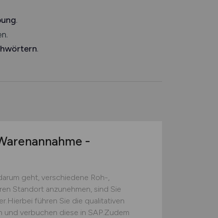
bung
.
n.
chwörtern
.
arenannahme -
darum geht, verschiedene Roh-,
eren Standort anzunehmen, sind Sie
.Hierbei führen Sie die qualitativen
ch und verbuchen diese in SAP.Zudem