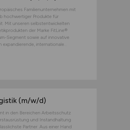
europäisches Familienunternehmen mit
eb hochwertiger Produkte für
t. Mit unseren selbstentwickelten
ikprodukten der Marke FitLine®
ium-Segment sowie auf innovative
 expandierende, internationale...
gistik
(m/w/d)
nt in den Bereichen Arbeitsschutz
Erstausrüstung und Instandhaltung
lässlichste Partner. Aus einer Hand