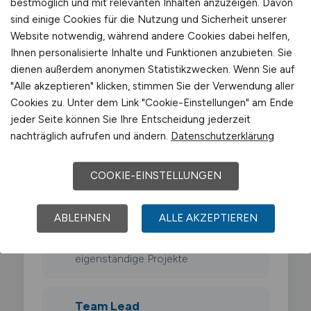
bestmöglich und mit relevanten Inhalten anzuzeigen. Davon
Karrierewege
sind einige Cookies für die Nutzung und Sicherheit unserer
Website notwendig, während andere Cookies dabei helfen,
Ihnen personalisierte Inhalte und Funktionen anzubieten. Sie
Die Karriere als Busfahrer verläuft
dienen außerdem anonymen Statistikzwecken. Wenn Sie auf
typischerweise über mehrere Stationen:
"Alle akzeptieren" klicken, stimmen Sie der Verwendung aller
Cookies zu. Unter dem Link "Cookie-Einstellungen" am Ende
Junior Busfahrer
jeder Seite können Sie Ihre Entscheidung jederzeit
nachträglich aufrufen und ändern.
Datenschutzerklärung
0–3 Jahre · Einarbeitung,
Fachaufgaben, erste Verantwortung
COOKIE-EINSTELLUNGEN
Senior Busfahrer
ABLEHNEN
ALLE AKZEPTIEREN
3–6 Jahre · Spezialisierung,
eigenständige Projekte
Team Lead