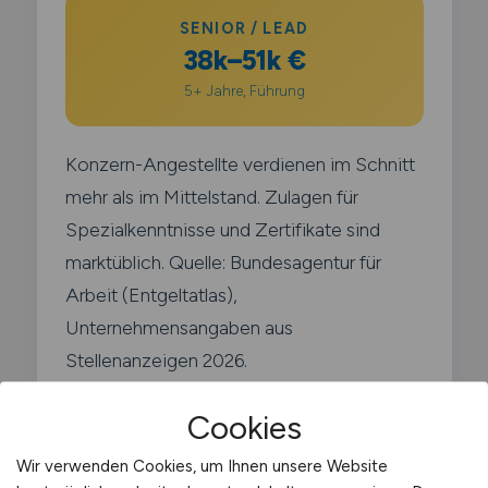
SENIOR / LEAD
38k–51k €
5+ Jahre, Führung
Konzern-Angestellte verdienen im Schnitt
mehr als im Mittelstand. Zulagen für
Spezialkenntnisse und Zertifikate sind
marktüblich. Quelle: Bundesagentur für
Arbeit (Entgeltatlas),
Unternehmensangaben aus
Stellenanzeigen 2026.
Cookies
Wir verwenden Cookies, um Ihnen unsere Website