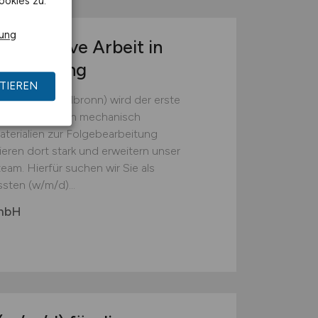
ookies zu.
rung
r operative Arbeit in
tsumgebung
TIEREN
(Landkreis Heilbronn) wird der erste
em die Batterien mechanisch
erialien zur Folgebearbeitung
ieren dort stark und erweitern unser
eam. Hierfür suchen wir Sie als
sten (w/m/d)...
GmbH