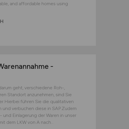
nable, and affordable homes using
bH
arenannahme -
darum geht, verschiedene Roh-,
eren Standort anzunehmen, sind Sie
.Hierbei führen Sie die qualitativen
ch und verbuchen diese in SAP.Zudem
s- und Einlagerung der Waren in unser
mit dem LKW von A nach...