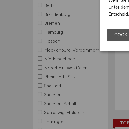
Wenn Sie a
Berlin
Unter dem 
TOP
Entscheidu
Brandenburg
Bremen
Hamburg
COOKI
Hessen
Mecklenburg-Vorpommern
Niedersachsen
Nordrhein-Westfalen
Rheinland-Pfalz
Saarland
Sachsen
Sachsen-Anhalt
Schleswig-Holstein
Thüringen
TOP