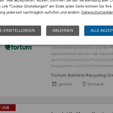
uf "Alle akzeptieren" klicken, stimmen Sie der Verwendung aller C
Link "Cookie-Einstellungen" am Ende jeder Seite können Sie Ihre
 JOB
ng jederzeit nachträglich aufrufen und ändern.
Datenschutzerklä
Logistiker
(w/m/d)
fü
interessanter Arbei
E-EINSTELLUNGEN
ABLEHNEN
ALLE AKZEP
An unserem Standort in Kirchardt 
Prozessschritt durchgeführt, in d
auseinandergenommen und die Mat
weitergeleitet werden. Wir expand
gut funktionierendes Produktionst
engagierten und sicherheitsbewus
Fortum Batterie Recycling 
gestern
Kirchardt
 JOB