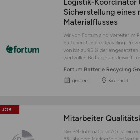
Logistik-Koordinator
Sicherstellung eines 
Materialflusses
Wir von Fortum sind Vorreiter im 
Batterien. Unsere Recycling-Proz
von bis zu 95 % der eingesetzten M
wertvollen Beitrag zum Umwelt- u
Fortum Batterie Recycling 
gestern
Kirchardt
 JOB
Mitarbeiter Qualitäts
Die PM-International AG ist ein 
33-jährigem Markterfolg im Vertri