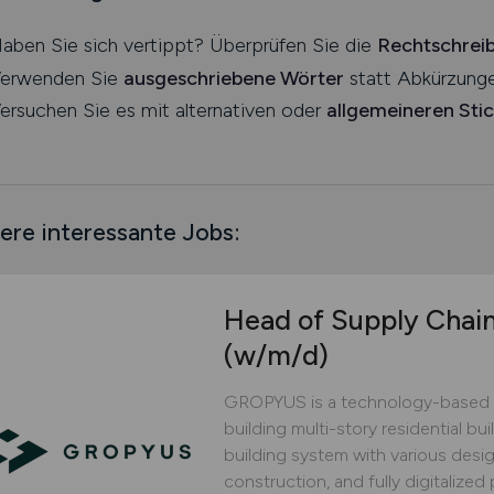
aben Sie sich vertippt? Überprüfen Sie die
Rechtschrei
erwenden Sie
ausgeschriebene Wörter
statt Abkürzunge
ersuchen Sie es mit alternativen oder
allgemeineren Sti
ere interessante Jobs:
Head of Supply Chai
(w/m/d)
GROPYUS is a technology-based 
building multi-story residential bu
building system with various design
construction, and fully digitaliz