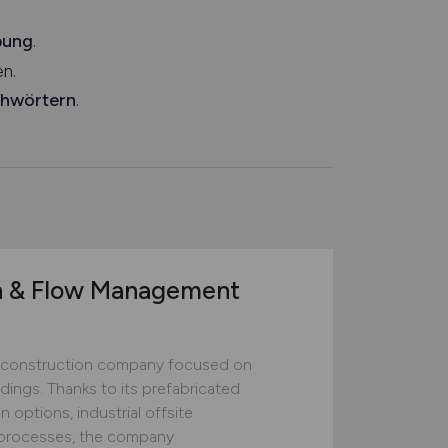
bung
.
n.
chwörtern
.
n & Flow Management
construction company focused on
ildings. Thanks to its prefabricated
 options, industrial offsite
ed processes, the company