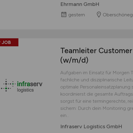
Ehrmann GmbH
gestern
Oberschöneg
 JOB
Teamleiter Customer 
(w/m/d)
Aufgaben im Einsatz für Morgen 
fachliche und disziplinarische Lei
optimale Personaleinsatzplanung s
koordinierst die gesamte Auftrag
sorgst für eine termingerechte, r
sichern: Durch dein Monitoring gr
ein...
Infraserv Logistics GmbH