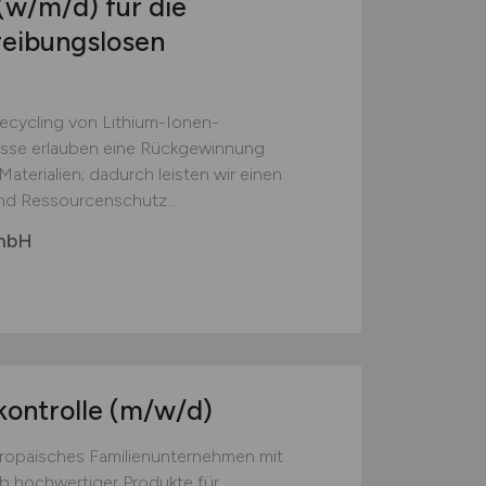
(w/m/d)
für die
reibungslosen
Recycling von Lithium-Ionen-
esse erlauben eine Rückgewinnung
aterialien; dadurch leisten wir einen
nd Ressourcenschutz....
GmbH
kontrolle
(m/w/d)
europäisches Familienunternehmen mit
eb hochwertiger Produkte für