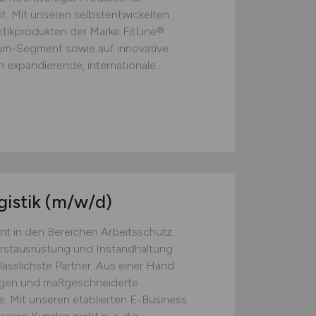
t. Mit unseren selbstentwickelten
ikprodukten der Marke FitLine®
ium-Segment sowie auf innovative
 expandierende, internationale...
gistik
(m/w/d)
nt in den Bereichen Arbeitsschutz
Erstausrüstung und Instandhaltung
lässlichste Partner. Aus einer Hand
ngen und maßgeschneiderte
. Mit unseren etablierten E-Business