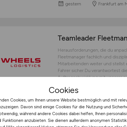
gestern
Frankfurt am 
Teamleader Fleetm
Herausforderungen, die du anpack
Fleetmanager fachlich und diszipli
Mitarbeitenden weiter und stellst 
Fahrer sicher.Du verantwortest die
Auftragsabwicklung mit unserer ei
bedarfsgerechten Fahrereinsatz un
Cookies
operative Steuerung.Du...
nden Cookies, um Ihnen unsere Website bestmöglich und mit rele
WHEELS Logistics GmbH & C
nzuzeigen. Davon sind einige Cookies für die Nutzung und Sicherh
gestern
Münster
otwendig, während andere Cookies dabei helfen, Ihnen personalisi
nd Funktionen anzubieten. Sie dienen außerdem anonymen Statisti