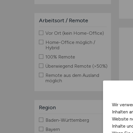
Arbeitsort / Remote
Vor Ort (kein Home-Office)
Home-Office möglich /
Hybrid
100% Remote
Überwiegend Remote (>50%)
Remote aus dem Ausland
möglich
Wir verwe
Region
Inhalten a
Website n
Baden-Württemberg
Inhalte u
Bayern