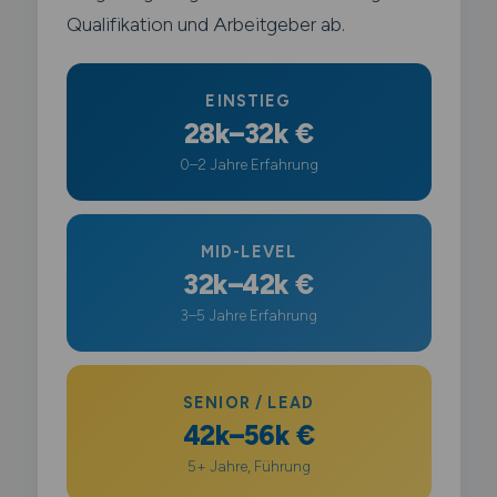
Qualifikation und Arbeitgeber ab.
EINSTIEG
28k–32k €
0–2 Jahre Erfahrung
MID-LEVEL
32k–42k €
3–5 Jahre Erfahrung
SENIOR / LEAD
42k–56k €
5+ Jahre, Führung