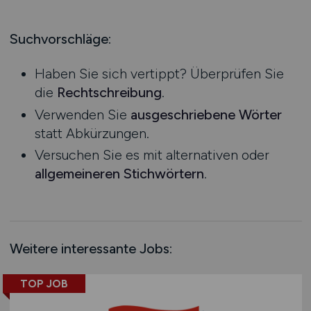
Produktion
Hessen
Praktikum
Prozessplanung / Steuerung
Mecklenburg-Vorpommern
Suchvorschläge:
Schienen- / Straßen- / Luft- / Seefracht
Niedersachsen
Spedition / Transport
Haben Sie sich vertippt? Überprüfen Sie
Nordrhein-Westfalen
Supply Chain Management
die
Rechtschreibung
.
Rheinland-Pfalz
Vertrieb / Verkauf / Handel
Verwenden Sie
ausgeschriebene Wörter
Saarland
Zoll / Behörden
statt Abkürzungen.
Sachsen
Sonstige
Versuchen Sie es mit alternativen oder
Sachsen-Anhalt
allgemeineren Stichwörtern
.
Schleswig-Holstein
Thüringen
Deutschlandweit
Österreich
Weitere interessante Jobs:
Schweiz
Europa
TOP JOB
International