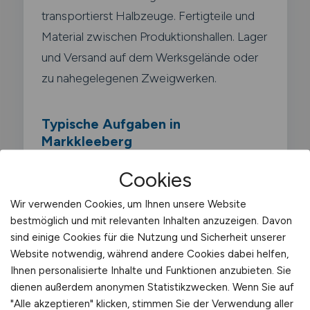
transportierst Halbzeuge. Fertigteile und
Material zwischen Produktionshallen. Lager
und Versand auf dem Werksgelände oder
zu nahegelegenen Zweigwerken.
Typische Aufgaben in
Markkleeberg
Cookies
Innerbetrieblicher Transport von
Wir verwenden Cookies, um Ihnen unsere Website
Material und Teilen
bestmöglich und mit relevanten Inhalten anzuzeigen. Davon
Bedienung von LKW.
sind einige Cookies für die Nutzung und Sicherheit unserer
Website notwendig, während andere Cookies dabei helfen,
Zugmaschinen und
Ihnen personalisierte Inhalte und Funktionen anzubieten. Sie
Wechselbrücken
dienen außerdem anonymen Statistikzwecken. Wenn Sie auf
"Alle akzeptieren" klicken, stimmen Sie der Verwendung aller