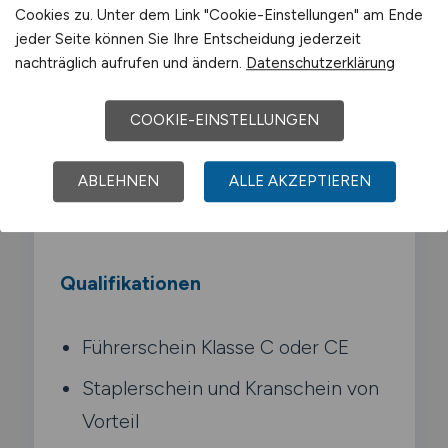
Be- und Entladen an
Cookies zu. Unter dem Link "Cookie-Einstellungen" am Ende
Produktionslinien und Lagern
jeder Seite können Sie Ihre Entscheidung jederzeit
nachträglich aufrufen und ändern.
Datenschutzerklärung
Einhaltung der
Werksverkehrsordnung und
COOKIE-EINSTELLUNGEN
Arbeitssicherheit
Dokumentation der
ABLEHNEN
ALLE AKZEPTIEREN
Transportaufträge
Qualifikationen
Führerschein Klasse C oder CE
Staplerschein und Kranschein von
Vorteil