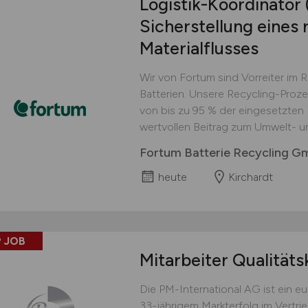
Logistik-Koordinator
Sicherstellung eines 
Materialflusses
Wir von Fortum sind Vorreiter im 
Batterien. Unsere Recycling-Proz
von bis zu 95 % der eingesetzten M
wertvollen Beitrag zum Umwelt- u
Fortum Batterie Recycling 
heute
Kirchardt
 JOB
Mitarbeiter Qualitäts
Die PM-International AG ist ein 
33-jährigem Markterfolg im Vertri