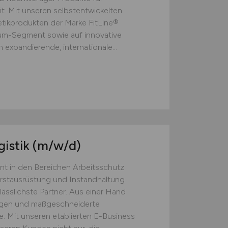
t. Mit unseren selbstentwickelten
ikprodukten der Marke FitLine®
ium-Segment sowie auf innovative
 expandierende, internationale...
gistik
(m/w/d)
nt in den Bereichen Arbeitsschutz
Erstausrüstung und Instandhaltung
lässlichste Partner. Aus einer Hand
ngen und maßgeschneiderte
. Mit unseren etablierten E-Business