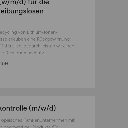
(w/m/d)
für die
reibungslosen
Recycling von Lithium-Ionen-
esse erlauben eine Rückgewinnung
aterialien; dadurch leisten wir einen
nd Ressourcenschutz....
GmbH
kontrolle
(m/w/d)
europäisches Familienunternehmen mit
eb hochwertiger Produkte für