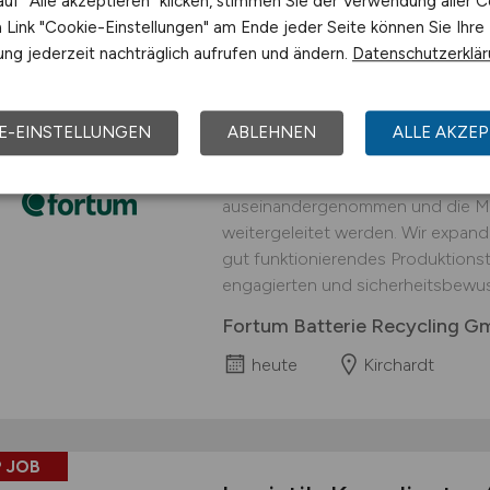
uf "Alle akzeptieren" klicken, stimmen Sie der Verwendung aller C
Link "Cookie-Einstellungen" am Ende jeder Seite können Sie Ihre
 JOB
ng jederzeit nachträglich aufrufen und ändern.
Datenschutzerklä
Logistiker
(w/m/d)
fü
interessanter Arbei
E-EINSTELLUNGEN
ABLEHNEN
ALLE AKZEP
An unserem Standort in Kirchardt 
Prozessschritt durchgeführt, in d
auseinandergenommen und die Mat
weitergeleitet werden. Wir expand
gut funktionierendes Produktionst
engagierten und sicherheitsbewus
Fortum Batterie Recycling 
heute
Kirchardt
 JOB