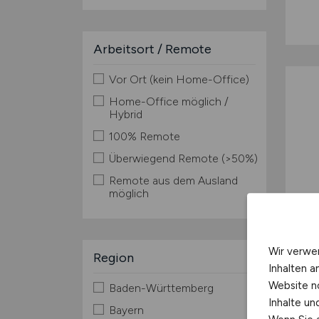
Arbeitsort / Remote
Vor Ort (kein Home-Office)
Home-Office möglich /
Hybrid
100% Remote
Überwiegend Remote (>50%)
Remote aus dem Ausland
möglich
Wir verwe
Region
Inhalten a
Website n
Baden-Württemberg
Inhalte u
Bayern