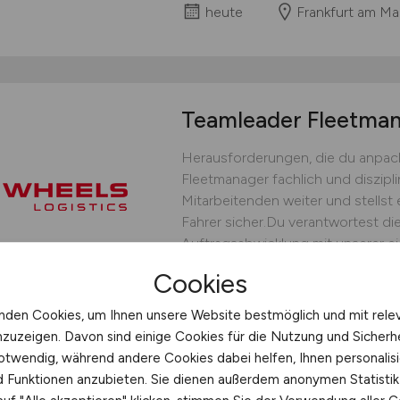
heute
Frankfurt am Ma
Teamleader Fleetm
Herausforderungen, die du anpack
Fleetmanager fachlich und diszipli
Mitarbeitenden weiter und stellst 
Fahrer sicher.Du verantwortest die
Auftragsabwicklung mit unserer ei
bedarfsgerechten Fahrereinsatz un
Cookies
operative Steuerung.Du...
nden Cookies, um Ihnen unsere Website bestmöglich und mit rele
WHEELS Logistics GmbH & C
nzuzeigen. Davon sind einige Cookies für die Nutzung und Sicherh
heute
Münster
otwendig, während andere Cookies dabei helfen, Ihnen personalisi
nd Funktionen anzubieten. Sie dienen außerdem anonymen Statisti