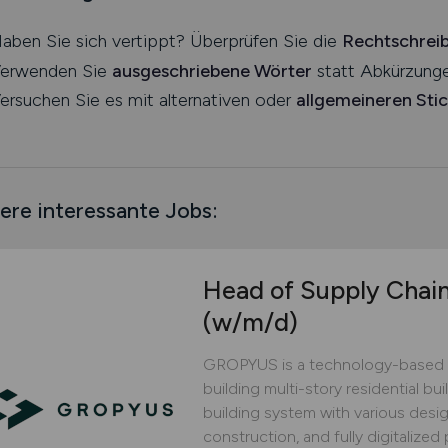
aben Sie sich vertippt? Überprüfen Sie die
Rechtschrei
erwenden Sie
ausgeschriebene Wörter
statt Abkürzunge
ersuchen Sie es mit alternativen oder
allgemeineren Sti
ere interessante Jobs:
Head of Supply Chai
(w/m/d)
GROPYUS is a technology-based 
building multi-story residential bu
building system with various design
construction, and fully digitaliz