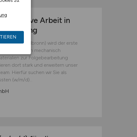
ookies zu.
rung
r operative Arbeit in
tsumgebung
TIEREN
(Landkreis Heilbronn) wird der erste
em die Batterien mechanisch
erialien zur Folgebearbeitung
ieren dort stark und erweitern unser
eam. Hierfür suchen wir Sie als
sten (w/m/d)...
GmbH