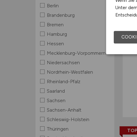
Wenn Sie a
Berlin
Unter dem 
TOP
Entscheidu
Brandenburg
Bremen
Hamburg
COOKI
Hessen
Mecklenburg-Vorpommern
Niedersachsen
Nordrhein-Westfalen
Rheinland-Pfalz
Saarland
Sachsen
Sachsen-Anhalt
Schleswig-Holstein
Thüringen
TOP