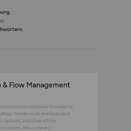
bung
.
n.
chwörtern
.
n & Flow Management
construction company focused on
ildings. Thanks to its prefabricated
 options, industrial offsite
ed processes, the company