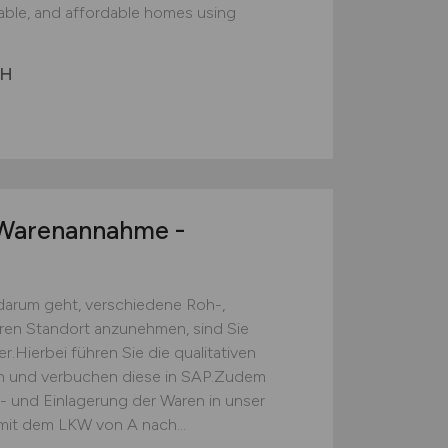
nable, and affordable homes using
bH
arenannahme -
darum geht, verschiedene Roh-,
eren Standort anzunehmen, sind Sie
.Hierbei führen Sie die qualitativen
ch und verbuchen diese in SAP.Zudem
s- und Einlagerung der Waren in unser
mit dem LKW von A nach...