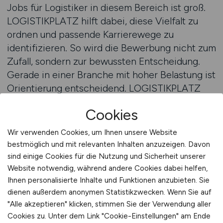
Jobs für Logistiker in diesem Bereich ist groß.
LOGISTIKPLATZ hilft dabei, diese Vielfalt zu
ordnen und passende Karrierewege zu
identifizieren. So wird die Bewerbung nicht zum
Zufall, sondern zur bewussten Entscheidung.
Gerade in einer Branche mit hoher Belastung ist
Orientierung entscheidend. LOGISTIKPLATZ
liefert diese Orientierung – durch filterbare
Cookies
Angebote, passgenaue Vorschläge und ein
System, das auf Jobsuchende zugeschnitten ist.
Wir verwenden Cookies, um Ihnen unsere Website
Transport und Verkehr benötigen Menschen mit
bestmöglich und mit relevanten Inhalten anzuzeigen. Davon
Weitblick, Belastbarkeit und Systemverständnis.
sind einige Cookies für die Nutzung und Sicherheit unserer
LOGISTIKPLATZ bringt diese Menschen mit den
Website notwendig, während andere Cookies dabei helfen,
Ihnen personalisierte Inhalte und Funktionen anzubieten. Sie
richtigen Stellenangeboten Logistik in Kontakt.
dienen außerdem anonymen Statistikzwecken. Wenn Sie auf
Zu den Stellenangeboten
"Alle akzeptieren" klicken, stimmen Sie der Verwendung aller
Mobilität wird sich verändern – aber sie wird
Cookies zu. Unter dem Link "Cookie-Einstellungen" am Ende
nicht verschwinden. Deshalb bleibt Transport