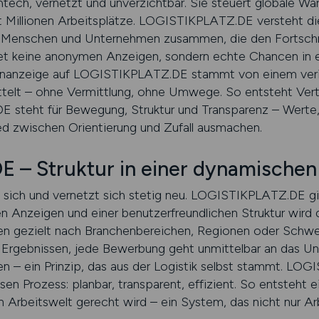
htech, vernetzt und unverzichtbar. Sie steuert globale Wa
 Millionen Arbeitsplätze. LOGISTIKPLATZ.DE versteht die
ngt Menschen und Unternehmen zusammen, die den Fortschri
ndet keine anonymen Anzeigen, sondern echte Chancen in 
llenanzeige auf LOGISTIKPLATZ.DE stammt von einem verif
telt – ohne Vermittlung, ohne Umwege. So entsteht Vertr
 steht für Bewegung, Struktur und Transparenz – Werte,
d zwischen Orientierung und Zufall ausmachen.
 – Struktur in einer dynamischen
t sich und vernetzt sich stetig neu. LOGISTIKPLATZ.DE g
ten Anzeigen und einer benutzerfreundlichen Struktur wird
n gezielt nach Branchenbereichen, Regionen oder Schwe
n Ergebnissen, jede Bewerbung geht unmittelbar an das Un
uen – ein Prinzip, das aus der Logistik selbst stammt. L
sen Prozess: planbar, transparent, effizient. So entsteht 
Arbeitswelt gerecht wird – ein System, das nicht nur Arb