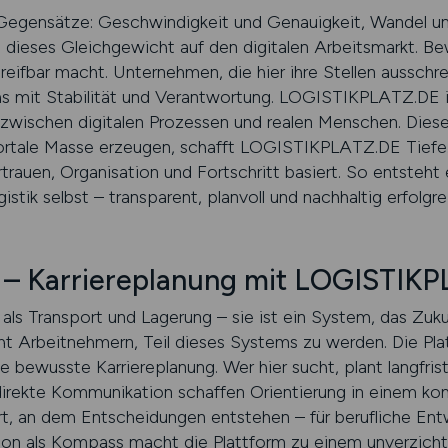
Gegensätze: Geschwindigkeit und Genauigkeit, Wandel un
eses Gleichgewicht auf den digitalen Arbeitsmarkt. Bew
greifbar macht. Unternehmen, die hier ihre Stellen ausschr
as mit Stabilität und Verantwortung. LOGISTIKPLATZ.DE 
zwischen digitalen Prozessen und realen Menschen. Dies
ortale Masse erzeugen, schafft LOGISTIKPLATZ.DE Tiefe. J
auen, Organisation und Fortschritt basiert. So entsteht ei
istik selbst – transparent, planvoll und nachhaltig erfolgre
n – Karriereplanung mit LOGISTIK
als Transport und Lagerung – sie ist ein System, das Zukun
Arbeitnehmern, Teil dieses Systems zu werden. Die Platt
bewusste Karriereplanung. Wer hier sucht, plant langfristig
irekte Kommunikation schaffen Orientierung in einem ko
, an dem Entscheidungen entstehen – für berufliche Ent
tion als Kompass macht die Plattform zu einem unverzichtb