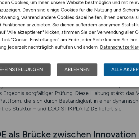
e den Menschen wieder in den Mittelpunkt stellt – präzise
nden Cookies, um Ihnen unsere Website bestmöglich und mit rele
thie schließen sich hier nicht aus, sondern verstärken ei
nzuzeigen. Davon sind einige Cookies für die Nutzung und Sicherh
sten Adresse für alle, die in der modernen Logistik ihre
otwendig, während andere Cookies dabei helfen, Ihnen personalisi
nd Funktionen anzubieten. Sie dienen außerdem anonymen Statisti
uf "Alle akzeptieren" klicken, stimmen Sie der Verwendung aller C
Link "Cookie-Einstellungen" am Ende jeder Seite können Sie Ihre
lität – das Fundament digitaler Ve
ng jederzeit nachträglich aufrufen und ändern.
Datenschutzerklä
n Daten, Zeit und Genauigkeit – und genau das bietet L
enanzeige wird redaktionell geprüft und regelmäßig aktuali
r bedeutet das: Wer sucht, findet nur echte, aktuelle An
E-EINSTELLUNGEN
ABLEHNEN
ALLE AKZEP
in einem Umfeld, das Seriosität und Qualität garantiert. 
genauso präzise funktioniert wie die Lieferketten, die er a
as Ergebnis sorgfältiger Prüfung. Diese Haltung stärkt das
ttform, die sich durch Beständigkeit in einer dynamisc
t es Struktur – und LOGISTIKPLATZ.DE liefert sie.
als Brücke zwischen Innovation u