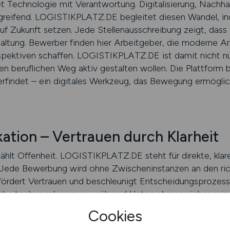
t Technologie mit Verantwortung. Digitalisierung, Nachha
efgreifend. LOGISTIKPLATZ.DE begleitet diesen Wandel, 
f Zukunft setzen. Jede Stellenausschreibung zeigt, dass I
 Haltung. Bewerber finden hier Arbeitgeber, die moderne A
rspektiven schaffen. LOGISTIKPLATZ.DE ist damit nicht n
hren beruflichen Weg aktiv gestalten wollen. Die Plattform br
 erfindet – ein digitales Werkzeug, das Bewegung ermögli
tion – Vertrauen durch Klarheit
zählt Offenheit. LOGISTIKPLATZ.DE steht für direkte, kl
Jede Bewerbung wird ohne Zwischeninstanzen an den ric
p fördert Vertrauen und beschleunigt Entscheidungsprozess
Arbeitgeber ankommen, während Unternehmen sicher sein k
en. Diese Transparenz ist der Schlüssel zu erfolgreicher
Cookies
it einen digitalen Raum, in dem Kommunikation nicht an