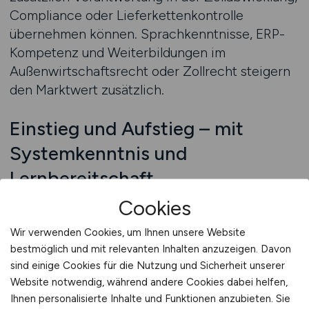
Compliance oder Lieferkettenkontrolle
übernehmen können. Sprachkenntnisse, ERP-
Kompetenz und Weiterbildungen im
Außenwirtschaftsrecht oder Zollrecht steigern
den Marktwert zusätzlich.
Einstieg und Aufstieg – mit
Systemkenntnis und
Lernbereitschaft
Viele Sachbearbeiter im Export oder Import
Cookies
haben eine Ausbildung im Bereich Spedition,
Wir verwenden Cookies, um Ihnen unsere Website
Außenhandel oder Industrie absolviert – oder
bestmöglich und mit relevanten Inhalten anzuzeigen. Davon
sind aus der allgemeinen Logistik in dieses
sind einige Cookies für die Nutzung und Sicherheit unserer
Spezialfeld hineingewachsen. Entscheidend ist
Website notwendig, während andere Cookies dabei helfen,
das Verständnis für Abläufe, Gesetzesvorgaben
Ihnen personalisierte Inhalte und Funktionen anzubieten. Sie