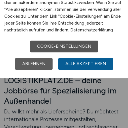
und internationale Rahmenbedingungen.
dienen außerdem anonymen Statistikzwecken. Wenn Sie auf
Ein direkter Einstieg gelingt oft über Positionen
"Alle akzeptieren" klicken, stimmen Sie der Verwendung aller
Cookies zu. Unter dem Link "Cookie-Einstellungen" am Ende
im Versand, in der Auftragsabwicklung oder in
jeder Seite können Sie Ihre Entscheidung jederzeit
der Kundenbetreuung. Wer sich hier bewährt
nachträglich aufrufen und ändern.
Datenschutzerklärung
und Weiterbildungen in Exportkontrolle oder
Zollwesen absolviert, kann sich gezielt
COOKIE-EINSTELLUNGEN
weiterentwickeln – bis hin zur Exportleitung
oder zur Koordination ganzer Länderbereiche.
Jetzt Stellenangebote im Export/Import finden
ABLEHNEN
ALLE AKZEPTIEREN
LOGISTIKPLATZ.DE – deine
Jobbörse für Spezialisierung im
Außenhandel
Du willst mehr als Lieferscheine? Du möchtest
internationale Prozesse mitgestalten,
Verantwortung übernehmen und rechtssicher