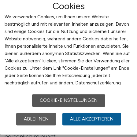
Cookies
anpasst. Die Plattform reagiert auf mobile
Endgeräte, funktioniert ohne Registrierung und
Wir verwenden Cookies, um Ihnen unsere Website
leitet keine Daten weiter. Wer sucht, wird hier
bestmöglich und mit relevanten Inhalten anzuzeigen. Davon
fündig – ohne Umwege, ohne Barrieren, mit
sind einige Cookies für die Nutzung und Sicherheit unserer
Fokus auf passende Logistikstellen.
Website notwendig, während andere Cookies dabei helfen,
Zu den Stellenangeboten
Ihnen personalisierte Inhalte und Funktionen anzubieten. Sie
Nicht selten ergeben sich durch regionale
dienen außerdem anonymen Statistikzwecken. Wenn Sie auf
"Alle akzeptieren" klicken, stimmen Sie der Verwendung aller
Positionen auch neue Aufstiegsmöglichkeiten.
Cookies zu. Unter dem Link "Cookie-Einstellungen" am Ende
Unternehmen vor Ort schätzen Mitarbeitende
jeder Seite können Sie Ihre Entscheidung jederzeit
mit lokaler Verbundenheit, hoher
nachträglich aufrufen und ändern.
Datenschutzerklärung
Einsatzbereitschaft und langfristigem Interesse.
LOGISTIKPLATZ unterstützt diese Verbindung,
COOKIE-EINSTELLUNGEN
indem Bewerbende gezielt dorthin gelenkt
werden, wo ihre Fähigkeiten gebraucht werden.
ABLEHNEN
ALLE AKZEPTIEREN
Die Jobsuche wird zum Karriereweg – regional
verwurzelt, branchenspezifisch ausgerichtet,
persönlich relevant.