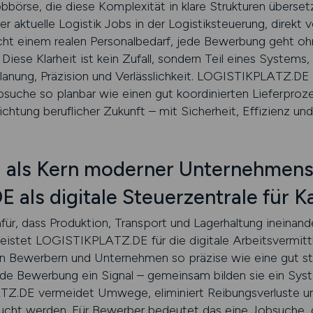
örse, die diese Komplexität in klare Strukturen übersetzt
er aktuelle Logistik Jobs in der Logistiksteuerung, direkt
cht einem realen Personalbedarf, jede Bewerbung geht 
ese Klarheit ist kein Zufall, sondern Teil eines Systems,
 Planung, Präzision und Verlässlichkeit. LOGISTIKPLATZ.DE 
suche so planbar wie einen gut koordinierten Lieferprozes
chtung beruflicher Zukunft – mit Sicherheit, Effizienz und 
g als Kern moderner Unternehmens
als digitale Steuerzentrale für Ka
für, dass Produktion, Transport und Lagerhaltung ineinand
eistet LOGISTIKPLATZ.DE für die digitale Arbeitsvermittlu
n Bewerbern und Unternehmen so präzise wie eine gut str
ede Bewerbung ein Signal – gemeinsam bilden sie ein Sy
TZ.DE vermeidet Umwege, eliminiert Reibungsverluste und 
ht werden. Für Bewerber bedeutet das eine Jobsuche, die