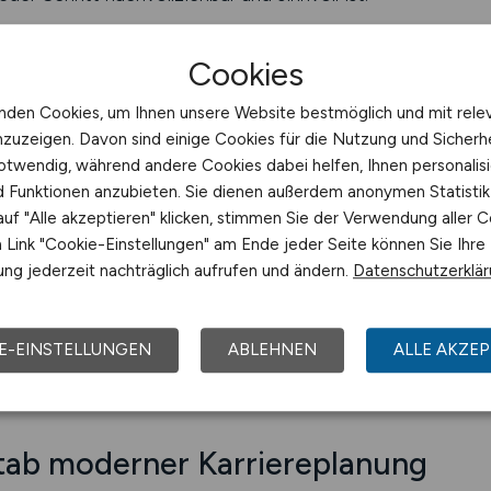
Cookies
unikation – die Grundlage erfolg
nden Cookies, um Ihnen unsere Website bestmöglich und mit rele
t jedes System ins Wanken. Das gilt für globale Lieferke
nzuzeigen. Davon sind einige Cookies für die Nutzung und Sicherh
ektiven. LOGISTIKPLATZ.DE schafft Transparenz, wo ande
otwendig, während andere Cookies dabei helfen, Ihnen personalisi
d direkt an das ausschreibende Unternehmen weitergelei
nd Funktionen anzubieten. Sie dienen außerdem anonymen Statisti
ibt der Prozess nachvollziehbar und kontrollierbar. Bewer
uf "Alle akzeptieren" klicken, stimmen Sie der Verwendung aller C
eber wissen, dass sie authentische Bewerbungen erhalten. 
Link "Cookie-Einstellungen" am Ende jeder Seite können Sie Ihre
i Werte, die die Grundlage erfolgreicher Logistikprozes
ng jederzeit nachträglich aufrufen und ändern.
Datenschutzerklä
 Arbeitswelt und baut damit Brücken zwischen Fachkräften
fessionell und auf Augenhöhe. Sie gleicht einem koordinie
n Daten zur richtigen Zeit am richtigen Ort ankommen. Das 
E-EINSTELLUNGEN
ABLEHNEN
ALLE AKZEP
ient funktioniert wie die Logistiksteuerung, die ihn inspir
stab moderner Karriereplanung