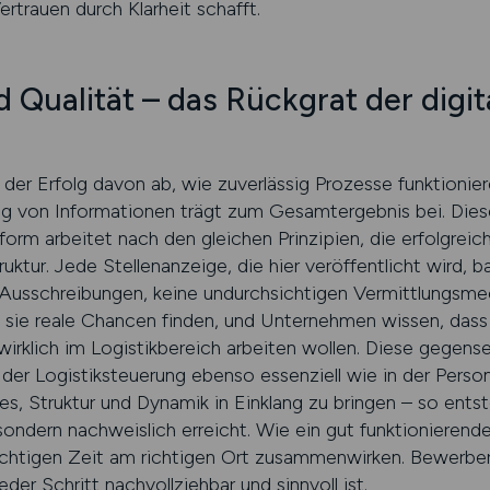
ertrauen durch Klarheit schafft.
d Qualität – das Rückgrat der digit
g
 der Erfolg davon ab, wie zuverlässig Prozesse funktionie
ng von Informationen trägt zum Gesamtergebnis bei. Diese
rm arbeitet nach den gleichen Prinzipien, die erfolgreic
truktur. Jede Stellenanzeige, die hier veröffentlicht wird, 
 Ausschreibungen, keine undurchsichtigen Vermittlungsme
s sie reale Chancen finden, und Unternehmen wissen, dass 
 wirklich im Logistikbereich arbeiten wollen. Diese gegense
n der Logistiksteuerung ebenso essenziell wie in der Person
 Struktur und Dynamik in Einklang zu bringen – so entste
, sondern nachweislich erreicht. Wie ein gut funktionieren
richtigen Zeit am richtigen Ort zusammenwirken. Bewerber 
der Schritt nachvollziehbar und sinnvoll ist.