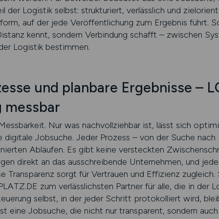
l der Logistik selbst: strukturiert, verlässlich und zielorie
tform, auf der jede Veröffentlichung zum Ergebnis führt. S
 Distanz kennt, sondern Verbindung schafft – zwischen 
er Logistik bestimmen.
zesse und planbare Ergebnisse –
 messbar
t Messbarkeit. Nur was nachvollziehbar ist, lässt sich op
ie digitale Jobsuche. Jeder Prozess – von der Suche nach 
inierten Abläufen. Es gibt keine versteckten Zwischenschr
gen direkt an das ausschreibende Unternehmen, und jede A
se Transparenz sorgt für Vertrauen und Effizienz zugleich. 
Z.DE zum verlässlichsten Partner für alle, die in der Lo
uerung selbst, in der jeder Schritt protokolliert wird, bl
st eine Jobsuche, die nicht nur transparent, sondern auch e