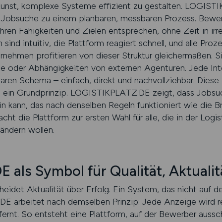
 Kunst, komplexe Systeme effizient zu gestalten. LOGIST
Jobsuche zu einem planbaren, messbaren Prozess. Bewerbe
ihren Fähigkeiten und Zielen entsprechen, ohne Zeit in ir
ind intuitiv, die Plattform reagiert schnell, und alle Proze
rnehmen profitieren von dieser Struktur gleichermaßen. Si
 oder Abhängigkeiten von externen Agenturen. Jede Int
aren Schema – einfach, direkt und nachvollziehbar. Diese E
st ein Grundprinzip. LOGISTIKPLATZ.DE zeigt, dass Jobsuc
n kann, das nach denselben Regeln funktioniert wie die Bra
ht die Plattform zur ersten Wahl für alle, die in der Logis
rändern wollen.
als Symbol für Qualität, Aktualit
heidet Aktualität über Erfolg. Ein System, das nicht auf d
E arbeitet nach demselben Prinzip: Jede Anzeige wird r
fernt. So entsteht eine Plattform, auf der Bewerber aussc