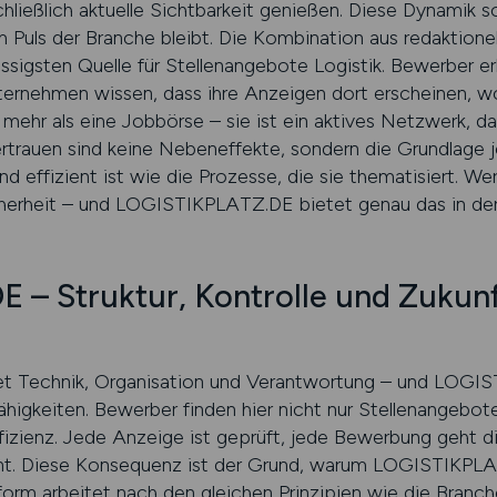
ließlich aktuelle Sichtbarkeit genießen. Diese Dynamik so
s der Branche bleibt. Die Kombination aus redaktionell
ässigsten Quelle für Stellenangebote Logistik. Bewerber er
nternehmen wissen, dass ihre Anzeigen dort erscheinen, wo
hr als eine Jobbörse – sie ist ein aktives Netzwerk, das 
Vertrauen sind keine Nebeneffekte, sondern die Grundlage j
und effizient ist wie die Prozesse, die sie thematisiert. We
icherheit – und LOGISTIKPLATZ.DE bietet genau das in der 
– Struktur, Kontrolle und Zukunft
g
det Technik, Organisation und Verantwortung – und LOGI
igkeiten. Bewerber finden hier nicht nur Stellenangebote
ffizienz. Jede Anzeige ist geprüft, jede Bewerbung geht 
rent. Diese Konsequenz ist der Grund, warum LOGISTIKPL
tform arbeitet nach den gleichen Prinzipien wie die Branche