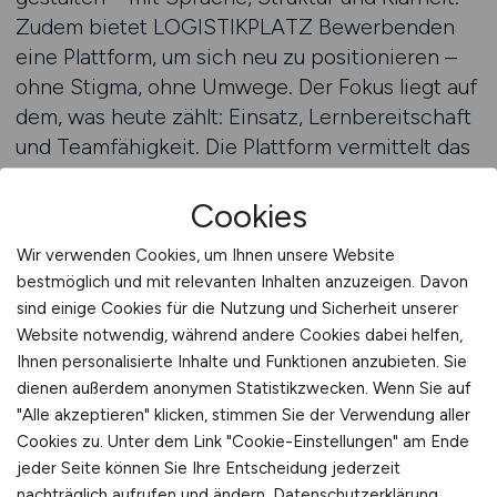
Zudem bietet LOGISTIKPLATZ Bewerbenden
eine Plattform, um sich neu zu positionieren –
ohne Stigma, ohne Umwege. Der Fokus liegt auf
dem, was heute zählt: Einsatz, Lernbereitschaft
und Teamfähigkeit. Die Plattform vermittelt das
Selbstbewusstsein, das es für den nächsten
Schritt braucht – unabhängig vom Alter, vom
Cookies
bisherigen Beruf oder der bisherigen Branche.
Wir verwenden Cookies, um Ihnen unsere Website
Zu den Stellenangeboten
bestmöglich und mit relevanten Inhalten anzuzeigen. Davon
Viele Umsteiger erleben den Wechsel in die
sind einige Cookies für die Nutzung und Sicherheit unserer
Logistik als Befreiung – raus aus alten Mustern,
Website notwendig, während andere Cookies dabei helfen,
hinein in eine Branche mit Struktur, Dynamik
Ihnen personalisierte Inhalte und Funktionen anzubieten. Sie
und echtem Bedarf. LOGISTIKPLATZ kanalisiert
dienen außerdem anonymen Statistikzwecken. Wenn Sie auf
diese Bewegung und gibt ihr Richtung. Statt
"Alle akzeptieren" klicken, stimmen Sie der Verwendung aller
Cookies zu. Unter dem Link "Cookie-Einstellungen" am Ende
sich im Bewerbungsdschungel zu verlieren,
jeder Seite können Sie Ihre Entscheidung jederzeit
finden Nutzer hier konkrete Optionen, reale
nachträglich aufrufen und ändern.
Datenschutzerklärung