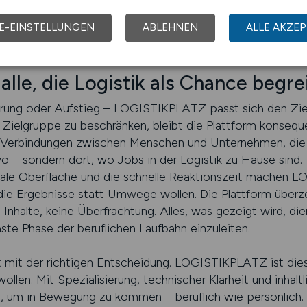
te und neue Arbeitgeber. So entsteht nicht nur ein Bild 
eiten, die sich mittel- und langfristig ergeben. Für viel
E-EINSTELLUNGEN
ABLEHNEN
ALLE AKZEP
 – sie ist ein Tool für berufliche Entwicklung.
 alle, die Logistik als Chance begre
erung oder Aufstieg – LOGISTIKPLATZ passt sich den Zi
Zielgruppe zu beschränken, bleibt die Plattform konseque
n Verbindungen zwischen Menschen und Unternehmen, die s
wo – sondern dort, wo Jobs in der Logistik zu Hause sind.
onale Oberfläche und die schnelle Reaktionszeit machen
 die Ergebnisse statt Umwege wollen. Die Plattform überz
Inhalte, keine Überfrachtung. Alles, was gezeigt wird, di
hste Phase der beruflichen Laufbahn einzuleiten.
 mit der richtigen Entscheidung. LOGISTIKPLATZ ist diese 
llen. Mit Spezialisierung, technischer Klarheit und inhaltl
t, um in Bewegung zu kommen – beruflich wie persönlich. We