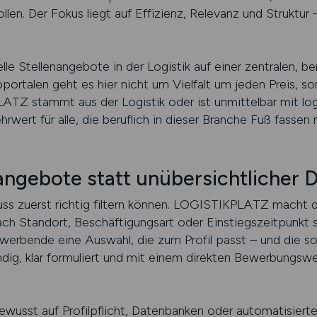
n. Der Fokus liegt auf Effizienz, Relevanz und Struktur 
 Stellenangebote in der Logistik auf einer zentralen, be
portalen geht es hier nicht um Vielfalt um jeden Preis, s
TZ stammt aus der Logistik oder ist unmittelbar mit log
hrwert für alle, die beruflich in dieser Branche Fuß fass
angebote statt unübersichtlicher D
muss zuerst richtig filtern können. LOGISTIKPLATZ macht d
ach Standort, Beschäftigungsart oder Einstiegszeitpunkt s
Bewerbende eine Auswahl, die zum Profil passt – und die s
ndig, klar formuliert und mit einem direkten Bewerbungsw
usst auf Profilpflicht, Datenbanken oder automatisiert