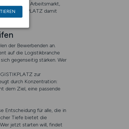
vom aktuellen Arbeitsmarkt,
e ist LOGISTIKPLATZ damit
TIEREN
ifen
elen der Bewerbenden an.
nt auf die Logistikbranche
ich gegenseitig stärken. Wer
 LOGISTIKPLATZ zur
eugt durch Konzentration:
ent dem Ziel, eine passende
Entscheidung für alle, die in
icher Tiefe bietet die
r jetzt starten will, findet