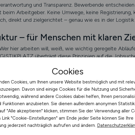
verantwortung und Transparenz. Bewerbende entscheiden s
t beim Arbeitgeber. Keine Umwege, keine Registrierung, k
h, direkt und zielgerichtet – genau wie es in der Logistik
ktur – für Menschen mit klaren Zi
. Wer hier arbeiten will, weiß, wie wichtig geregelte Ablä
GISTIKPLATZ überträgt diese Prinzipien auf die Jobsuche:
le Inhalte auf Relevanz. Die Plattform ist nicht darauf aus
Cookies
glichst effizient. Wer sucht, soll finden. Wer vergleicht
können.
nden Cookies, um Ihnen unsere Website bestmöglich und mit rele
ATZ mobil optimiert und jederzeit erreichbar. Die Plattfo
nzuzeigen. Davon sind einige Cookies für die Nutzung und Sicherh
l für Bewerbende mit engem Zeitplan oder wechselnden V
otwendig, während andere Cookies dabei helfen, Ihnen personalisi
rallel arbeitet, profitiert von dieser Flexibilität. Die Seite
nd Funktionen anzubieten. Sie dienen außerdem anonymen Statisti
wege zum Ergebnis. So wird die Jobsuche in der Logistik 
uf "Alle akzeptieren" klicken, stimmen Sie der Verwendung aller C
Link "Cookie-Einstellungen" am Ende jeder Seite können Sie Ihre
ng jederzeit nachträglich aufrufen und ändern.
Datenschutzerklä
findet nicht nur Jobs, sondern Orientierung. Die Plattfo