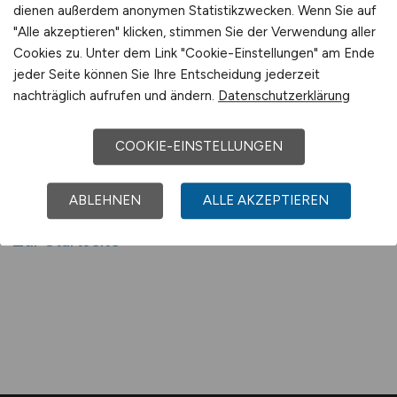
Jobbörse für Expresslogistik und
dienen außerdem anonymen Statistikzwecken. Wenn Sie auf
"Alle akzeptieren" klicken, stimmen Sie der Verwendung aller
Zustellung
Cookies zu. Unter dem Link "Cookie-Einstellungen" am Ende
Wir zeigen dir Jobs, bei denen du direkt starten
jeder Seite können Sie Ihre Entscheidung jederzeit
kannst – ob als Radkurier, Zusteller im
nachträglich aufrufen und ändern.
Datenschutzerklärung
Stadtgebiet oder Fahrer im Nahverkehr. Mit
LOGISTIKPLATZ.DE findest du deinen Platz im
COOKIE-EINSTELLUNGEN
schnellsten Bereich der Logistik – klar
strukturiert, fair bezahlt und mit echten
ABLEHNEN
ALLE AKZEPTIEREN
Perspektiven.
Zur Startseite