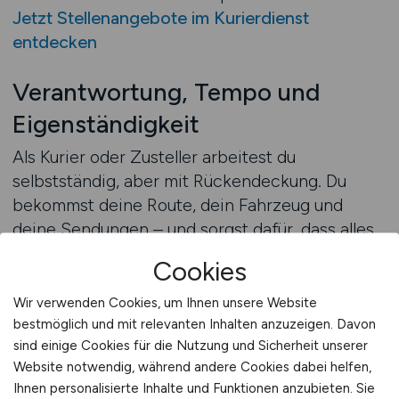
Jetzt Stellenangebote im Kurierdienst
entdecken
Verantwortung, Tempo und
Eigenständigkeit
Als Kurier oder Zusteller arbeitest du
selbstständig, aber mit Rückendeckung. Du
bekommst deine Route, dein Fahrzeug und
deine Sendungen – und sorgst dafür, dass alles
sicher und zuverlässig beim Empfänger
Cookies
ankommt. Viele Arbeitgeber bieten dir Boni für
gute Leistungen, moderne Lieferfahrzeuge und
Wir verwenden Cookies, um Ihnen unsere Website
sichere Arbeitsbedingungen.
bestmöglich und mit relevanten Inhalten anzuzeigen. Davon
sind einige Cookies für die Nutzung und Sicherheit unserer
Website notwendig, während andere Cookies dabei helfen,
LOGISTIKPLATZ.DE – deine
Ihnen personalisierte Inhalte und Funktionen anzubieten. Sie