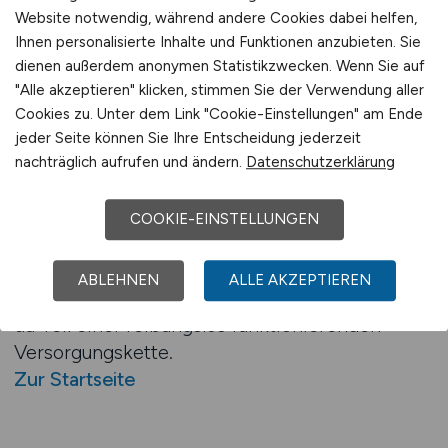
Website notwendig, während andere Cookies dabei helfen,
besonders gefragt.
Ihnen personalisierte Inhalte und Funktionen anzubieten. Sie
dienen außerdem anonymen Statistikzwecken. Wenn Sie auf
LOGISTIKPLATZ.DE – deine
"Alle akzeptieren" klicken, stimmen Sie der Verwendung aller
Jobbörse für Frischelogistik &
Cookies zu. Unter dem Link "Cookie-Einstellungen" am Ende
jeder Seite können Sie Ihre Entscheidung jederzeit
Kühlhausarbeit
nachträglich aufrufen und ändern.
Datenschutzerklärung
Wir zeigen dir nicht irgendwas – sondern nur
das, was wirklich zu dir passt: körperlich
COOKIE-EINSTELLUNGEN
fordernde, aber klar strukturierte Jobs in einem
stabilen Arbeitsumfeld. Kühlkettenlogistik
ABLEHNEN
ALLE AKZEPTIEREN
bedeutet mehr als nur „kalt arbeiten“ – hier bist
du Teil einer reibungslos funktionierenden
Versorgungskette.
Zur Startseite