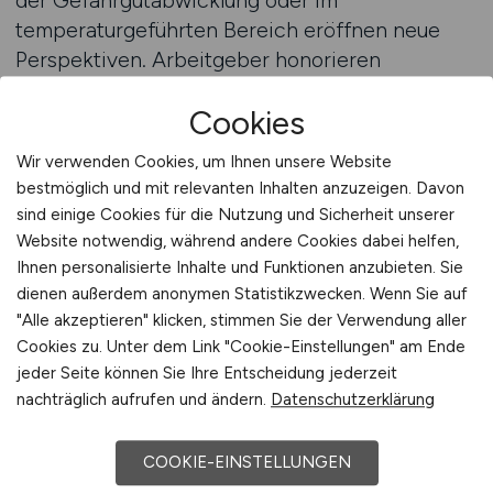
der Gefahrgutabwicklung oder im
temperaturgeführten Bereich eröffnen neue
Perspektiven. Arbeitgeber honorieren
Zuverlässigkeit und Leistungsbereitschaft
Cookies
zunehmend mit gezielten
Weiterbildungsangeboten. Langfristig kann der
Wir verwenden Cookies, um Ihnen unsere Website
Weg vom Kommissionierer über den
bestmöglich und mit relevanten Inhalten anzuzeigen. Davon
Schichtleiter bis hin zum Lagermeister führen.
sind einige Cookies für die Nutzung und Sicherheit unserer
Gerade in einer Branche, die Wachstum und
Website notwendig, während andere Cookies dabei helfen,
Wandel gewohnt ist, entstehen kontinuierlich
Ihnen personalisierte Inhalte und Funktionen anzubieten. Sie
neue Chancen für Mitarbeitende, die sich
dienen außerdem anonymen Statistikzwecken. Wenn Sie auf
"Alle akzeptieren" klicken, stimmen Sie der Verwendung aller
entwickeln wollen.
Cookies zu. Unter dem Link "Cookie-Einstellungen" am Ende
jeder Seite können Sie Ihre Entscheidung jederzeit
Kommissionierer-Jobs auf
nachträglich aufrufen und ändern.
Datenschutzerklärung
LOGISTIKPLATZ.DE finden
COOKIE-EINSTELLUNGEN
LOGISTIKPLATZ.DE bietet Ihnen eine