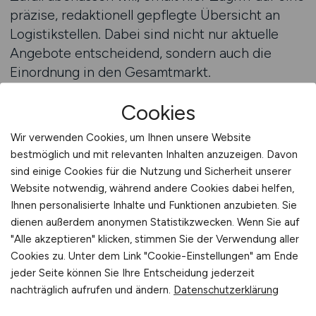
präzise, redaktionell gepflegte Übersicht an
Logistikstellen. Dabei sind nicht nur aktuelle
Angebote entscheidend, sondern auch die
Einordnung in den Gesamtmarkt.
LOGISTIKPLATZ liefert beides: Information und
Cookies
Perspektive.
Zur Startseite
Wir verwenden Cookies, um Ihnen unsere Website
Moderne Karrieren entstehen dort, wo
bestmöglich und mit relevanten Inhalten anzuzeigen. Davon
Plattformen verstehen, was Menschen bewegt.
sind einige Cookies für die Nutzung und Sicherheit unserer
LOGISTIKPLATZ tut genau das: Die Bedürfnisse
Website notwendig, während andere Cookies dabei helfen,
von Jobsuchenden stehen im Mittelpunkt. Ob
Ihnen personalisierte Inhalte und Funktionen anzubieten. Sie
es um die erste Anstellung, eine Rückkehr nach
dienen außerdem anonymen Statistikzwecken. Wenn Sie auf
"Alle akzeptieren" klicken, stimmen Sie der Verwendung aller
einer Pause oder die bewusste berufliche
Cookies zu. Unter dem Link "Cookie-Einstellungen" am Ende
Weiterentwicklung geht – alle Wege sind hier
jeder Seite können Sie Ihre Entscheidung jederzeit
richtig. LOGISTIKPLATZ behandelt keine
nachträglich aufrufen und ändern.
Datenschutzerklärung
Zielgruppe als Sonderfall, sondern als