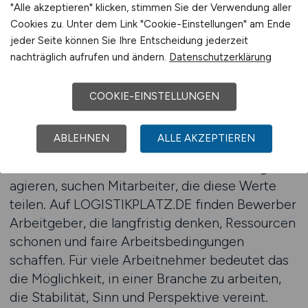
Erfolgsfaktoren der modernen
"Alle akzeptieren" klicken, stimmen Sie der Verwendung aller
Cookies zu. Unter dem Link "Cookie-Einstellungen" am Ende
Logistik
jeder Seite können Sie Ihre Entscheidung jederzeit
Nachhaltigkeit ist zu einem zentralen Element
nachträglich aufrufen und ändern.
Datenschutzerklärung
wirtschaftlichen Handelns geworden, und die
Logistik spielt dabei eine Schlüsselrolle.
COOKIE-EINSTELLUNGEN
LOGISTIKPLATZ.DE zeigt, dass nachhaltige
Prozesse nicht nur ökologischen Mehrwert
ABLEHNEN
ALLE AKZEPTIEREN
schaffen, sondern auch berufliche Chancen
eröffnen. Unternehmen, die verantwortungsvoll
agieren, suchen Mitarbeiter, die diese Werte
teilen. Auf LOGISTIKPLATZ.DE finden Bewerber
Arbeitgeber, die langfristig denken, Ressourcen
schonen und faire Arbeitsbedingungen
schaffen. Für viele Arbeitnehmer bedeutet das
die Möglichkeit, in einer Branche zu arbeiten,
die Stabilität, Sinn und Perspektive vereint.