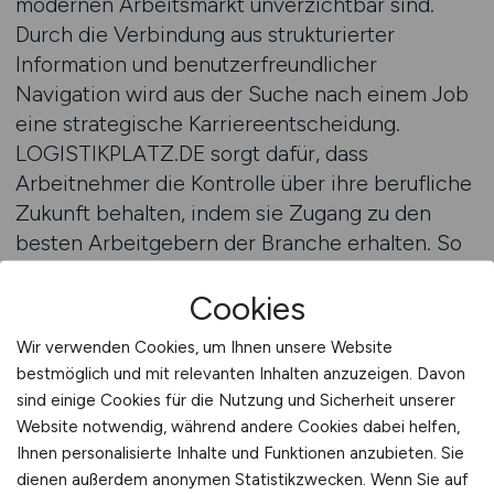
modernen Arbeitsmarkt unverzichtbar sind.
Durch die Verbindung aus strukturierter
Information und benutzerfreundlicher
Navigation wird aus der Suche nach einem Job
eine strategische Karriereentscheidung.
LOGISTIKPLATZ.DE sorgt dafür, dass
Arbeitnehmer die Kontrolle über ihre berufliche
Zukunft behalten, indem sie Zugang zu den
besten Arbeitgebern der Branche erhalten. So
entsteht eine neue Form der Orientierung, die
Cookies
Wissen, Vertrauen und Handlungssicherheit
miteinander verbindet.
Wir verwenden Cookies, um Ihnen unsere Website
Zur Startseite
bestmöglich und mit relevanten Inhalten anzuzeigen. Davon
sind einige Cookies für die Nutzung und Sicherheit unserer
Nachhaltigkeit und
Website notwendig, während andere Cookies dabei helfen,
Ihnen personalisierte Inhalte und Funktionen anzubieten. Sie
Verantwortung als
dienen außerdem anonymen Statistikzwecken. Wenn Sie auf