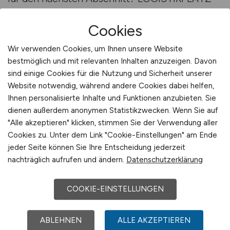
stellt diese Informationen bereit – übersichtlich,
verständlich und passgenau.
Cookies
Die Logistik braucht Menschen, die mitwachsen
Wir verwenden Cookies, um Ihnen unsere Website
– fachlich und menschlich. LOGISTIKPLATZ
bestmöglich und mit relevanten Inhalten anzuzeigen. Davon
bringt sie mit Unternehmen zusammen, die
sind einige Cookies für die Nutzung und Sicherheit unserer
Führungspotenzial erkennen und fördern. Der
Website notwendig, während andere Cookies dabei helfen,
Karriereweg muss nicht steil beginnen – aber er
Ihnen personalisierte Inhalte und Funktionen anzubieten. Sie
sollte klar sein. Genau das bietet
dienen außerdem anonymen Statistikzwecken. Wenn Sie auf
LOGISTIKPLATZ: Orientierung, Auswahl und
"Alle akzeptieren" klicken, stimmen Sie der Verwendung aller
Cookies zu. Unter dem Link "Cookie-Einstellungen" am Ende
eine echte Chance auf Entwicklung.
jeder Seite können Sie Ihre Entscheidung jederzeit
Zu den Stellenangeboten
nachträglich aufrufen und ändern.
Datenschutzerklärung
Besonders in mittelständischen
Logistikbetrieben wird Führung oft intern
COOKIE-EINSTELLUNGEN
besetzt. Die tägliche Praxis zählt mehr als ein
idealer Lebenslauf. LOGISTIKPLATZ zeigt, wie
man genau dort sichtbar wird – mit einer
ABLEHNEN
ALLE AKZEPTIEREN