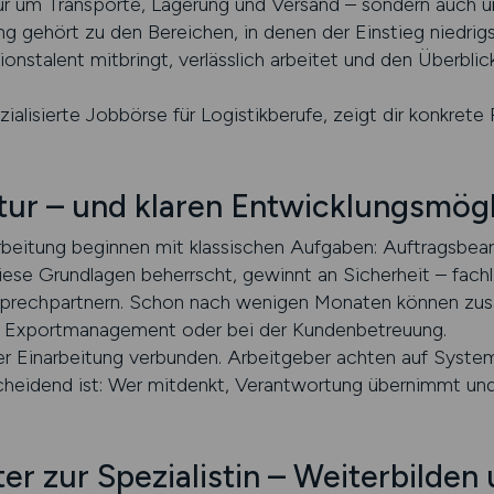
 nur um Transporte, Lagerung und Versand – sondern auch 
 gehört zu den Bereichen, in denen der Einstieg niedrigs
ionstalent mitbringt, verlässlich arbeitet und den Überblick
ezialisierte Jobbörse für Logistikberufe, zeigt dir konkret
ktur – und klaren Entwicklungsmög
arbeitung beginnen mit klassischen Aufgaben: Auftragsbe
ese Grundlagen beherrscht, gewinnt an Sicherheit – fach
prechpartnern. Schon nach wenigen Monaten können zusä
im Exportmanagement oder bei der Kundenbetreuung.
arer Einarbeitung verbunden. Arbeitgeber achten auf Syst
cheidend ist: Wer mitdenkt, Verantwortung übernimmt und R
r zur Spezialistin – Weiterbilde