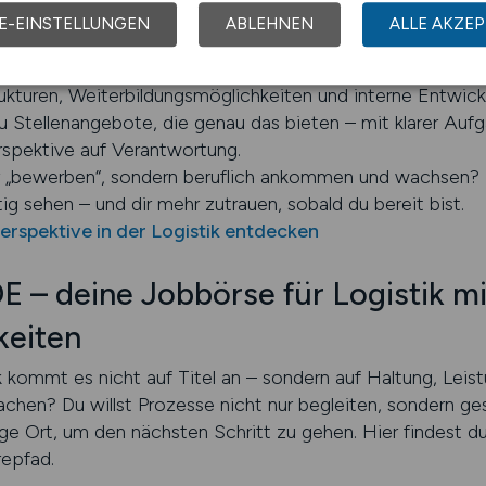
 – und mit dem richtigen Arbeitgeb
E-EINSTELLUNGEN
ABLEHNEN
ALLE AKZEP
t dieselben Entwicklungschancen. Wer gezielt nach Stelle
Strukturen, Weiterbildungsmöglichkeiten und interne Entwi
Stellenangebote, die genau das bieten – mit klarer Auf
rspektive auf Verantwortung.
nur „bewerben“, sondern beruflich ankommen und wachsen?
tig sehen – und dir mehr zutrauen, sobald du bereit bist.
erspektive in der Logistik entdecken
– deine Jobbörse für Logistik mi
keiten
 kommt es nicht auf Titel an – sondern auf Haltung, Leist
hen? Du willst Prozesse nicht nur begleiten, sondern ges
 Ort, um den nächsten Schritt zu gehen. Hier findest d
repfad.