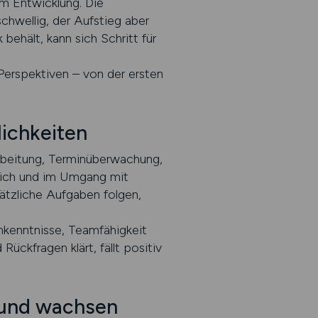
um Entwicklung. Die
chwellig, der Aufstieg aber
 behält, kann sich Schritt für
e Perspektiven – von der ersten
lichkeiten
arbeitung, Terminüberwachung,
lich und im Umgang mit
tzliche Aufgaben folgen,
emkenntnisse, Teamfähigkeit
ückfragen klärt, fällt positiv
n und wachsen