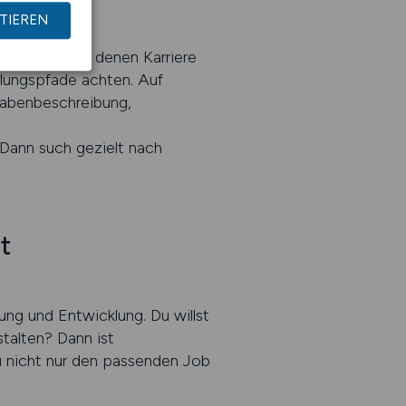
er
TIEREN
n sucht, bei denen Karriere
cklungspfade achten. Auf
gabenbeschreibung,
 Dann such gezielt nach
t
ung und Entwicklung. Du willst
talten? Dann ist
u nicht nur den passenden Job