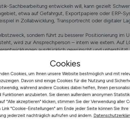
gistik-Sachbearbeitung entwickeln will, kann gezielt Schwe
achgebiet, etwa auf Gefahrgut, Exportpapiere oder ERP-S
ispiel in Zollabwicklung, Transportrecht oder digitaler L
Selbstzweck, sondern führt zu besserer Positionierung im
ersteht, wird zur Ansprechperson – intern wie extern. Au
terentwicklungen ausdrücklich gewünscht und unterstützt
Cookies
ung – wenn Erfahrung Verantwortu
nden Cookies, um Ihnen unsere Website bestmöglich und mit rele
beitung gearbeitet hat, kennt alle Abläufe. In vielen Un
nzuzeigen. Davon sind einige Cookies für die Nutzung und Sicherh
nde Rollen auf – zum Beispiel als Teamleitung Versand, Ex
otwendig, während andere Cookies dabei helfen, Ihnen personalisi
 es um die Organisation von Mitarbeitenden, die Abstimm
nd Funktionen anzubieten. Sie dienen außerdem anonymen Statisti
der Prozesse.
uf "Alle akzeptieren" klicken, stimmen Sie der Verwendung aller C
 oft aus Praxis – nicht allein durch Titel. Wer zuverlässig i
Link "Cookie-Einstellungen" am Ende jeder Seite können Sie Ihre
 zur Führungskraft. Ob du eine kleine Gruppe steuerst ode
ng jederzeit nachträglich aufrufen und ändern.
Datenschutzerklä
ach oben beginnt mit fachlicher Souveränität und sozial