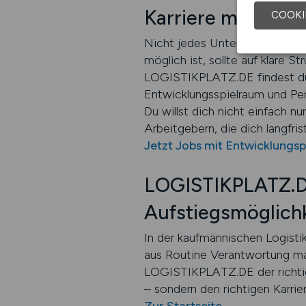
Karriere mit Plan
COOKI
Nicht jedes Unternehmen biete
möglich ist, sollte auf klare 
LOGISTIKPLATZ.DE findest du 
Entwicklungsspielraum und Pe
Du willst dich nicht einfach 
Arbeitgebern, die dich langfris
Jetzt Jobs mit Entwicklungsp
LOGISTIKPLATZ.DE 
Aufstiegsmöglich
In der kaufmännischen Logistik
aus Routine Verantwortung mac
LOGISTIKPLATZ.DE der richtige
– sondern den richtigen Karrie