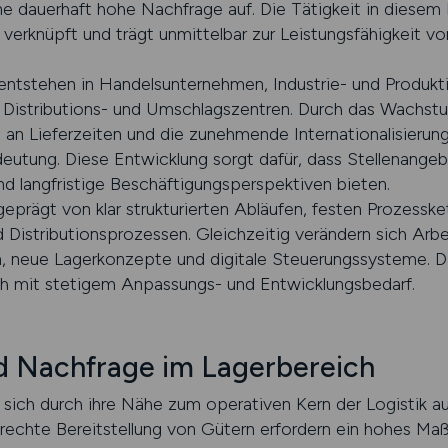
e dauerhaft hohe Nachfrage auf. Die Tätigkeit in diesem 
n verknüpft und trägt unmittelbar zur Leistungsfähigkeit
entstehen in Handelsunternehmen, Industrie- und Produkt
in Distributions- und Umschlagszentren. Durch das Wachst
an Lieferzeiten und die zunehmende Internationalisieru
utung. Diese Entwicklung sorgt dafür, dass Stellenangeb
nd langfristige Beschäftigungsperspektiven bieten.
eprägt von klar strukturierten Abläufen, festen Prozessk
Distributionsprozessen. Gleichzeitig verändern sich Arbe
, neue Lagerkonzepte und digitale Steuerungssysteme. D
ch mit stetigem Anpassungs- und Entwicklungsbedarf.
nd Nachfrage im Lagerbereich
sich durch ihre Nähe zum operativen Kern der Logistik 
echte Bereitstellung von Gütern erfordern ein hohes Maß