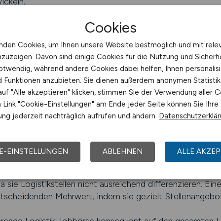
ickeln.
ind häufig der Einstieg in eine langfristige Tätigkeit inn
Cookies
ein tiefes Verständnis für logistische Zusammenhänge und
e Entwicklung. Gleichzeitig bleibt das Lagerwesen ein eige
nden Cookies, um Ihnen unsere Website bestmöglich und mit rele
erhaftem Personalbedarf, der unabhängig von kurzfristige
nzuzeigen. Davon sind einige Cookies für die Nutzung und Sicherh
gkeit und Veränderung macht Jobs im Lagerwesen besond
otwendig, während andere Cookies dabei helfen, Ihnen personalisi
leiben, sorgen technologische Innovationen für neue Anf
nd Funktionen anzubieten. Sie dienen außerdem anonymen Statisti
 profitieren davon, Teil eines Arbeitsfeldes zu sein, das 
uf "Alle akzeptieren" klicken, stimmen Sie der Verwendung aller C
tig auf bewährten Strukturen aufbaut.
Link "Cookie-Einstellungen" am Ende jeder Seite können Sie Ihre
ng jederzeit nachträglich aufrufen und ändern.
Datenschutzerklä
rwesen gezielt gestalten
E-EINSTELLUNGEN
ABLEHNEN
ALLE AKZEP
fordert eine klare Fokussierung auf relevante Stellenang
n der Logistikbranche gerecht wird. Allgemeine Jobportal
 sie Logistikstellen nicht ausreichend differenzieren. Eine
ntscheidenden Mehrwert, indem sie gezielt Stellenangebot