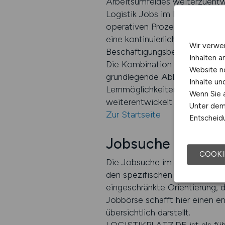
Arbeitsumfeldes weiterzuentw
Logistik Jobs im Lagerbereich s
operativen Prozessen fördert 
eine kontinuierliche beruflich
Wir verwe
Beschäftigungsbereich mit dau
Inhalten a
Die Kombination aus Beständi
Website n
grundlegende Abläufe stabil b
Inhalte u
Lernmöglichkeiten. Arbeitnehmer
Wenn Sie a
weiterentwickelt und gleichzei
Unter dem 
Zur Startseite
Entscheidu
Jobsuche im Lage
COOKI
Die Jobsuche im Lagerwesen er
den spezifischen Anforderunge
eingeschränkte Orientierung, da
Jobbörse schafft hier einen e
übersichtlich darstellt.