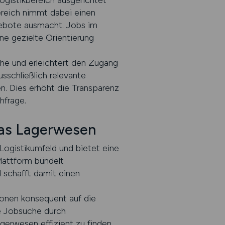
gistikbereich ausgerichtet
ereich nimmt dabei einen
ngebote ausmacht. Jobs im
e gezielte Orientierung
he und erleichtert den Zugang
sschließlich relevante
en. Dies erhöht die Transparenz
hfrage.
das Lagerwesen
ogistikumfeld und bietet eine
Plattform bündelt
 schafft damit einen
tionen konsequent auf die
e Jobsuche durch
agerwesen effizient zu finden