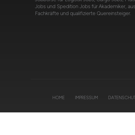
Jobs und Spedition Jobs für Akademiker, au
Fachkräfte und qualifizierte Quereinsteiger.
HOME
IMPRESSUM
DATENSCHU
© 