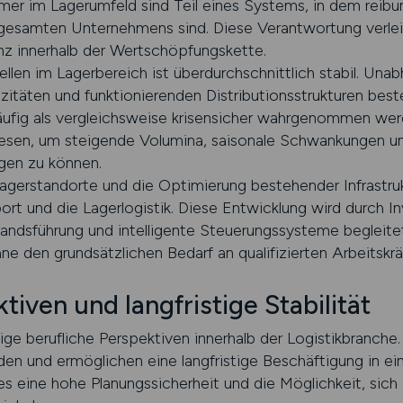
mer im Lagerumfeld sind Teil eines Systems, in dem reib
s gesamten Unternehmens sind. Diese Verantwortung verlei
z innerhalb der Wertschöpfungskette.
llen im Lagerbereich ist überdurchschnittlich stabil. Una
zitäten und funktionierenden Distributionsstrukturen beste
äufig als vergleichsweise krisensicher wahrgenommen we
esen, um steigende Volumina, saisonale Schwankungen und
gen zu können.
gerstandorte und die Optimierung bestehender Infrastru
t und die Lagerlogistik. Diese Entwicklung wird durch In
tandsführung und intelligente Steuerungssysteme begleite
e den grundsätzlichen Bedarf an qualifizierten Arbeitskrä
tiven und langfristige Stabilität
ge berufliche Perspektiven innerhalb der Logistikbranche. D
den und ermöglichen eine langfristige Beschäftigung in e
 eine hohe Planungssicherheit und die Möglichkeit, sich i