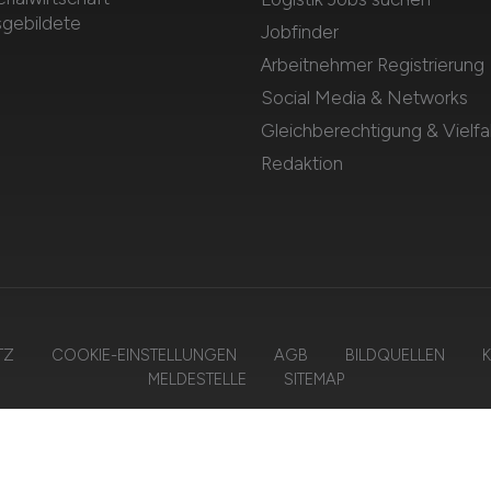
sgebildete
Jobfinder
Arbeitnehmer Registrierung
Social Media & Networks
Gleichberechtigung & Vielfal
Redaktion
TZ
COOKIE-EINSTELLUNGEN
AGB
BILDQUELLEN
K
MELDESTELLE
SITEMAP
2026 LOGISTIKPLATZ – ZIEGELER MEDIEN GMBH • Alle Rechte vorbehalt