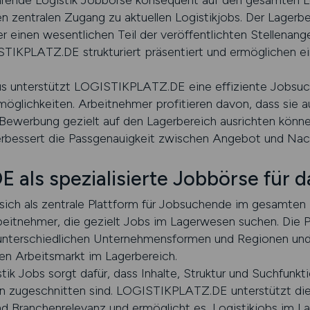
rende Logistik Jobbörse konsequent auf den gesamten Lo
n zentralen Zugang zu aktuellen Logistikjobs. Der Lagerb
 er einen wesentlichen Teil der veröffentlichten Stellena
IKPLATZ.DE strukturiert präsentiert und ermöglichen ein
us unterstützt LOGISTIKPLATZ.DE eine effiziente Jobsuc
glichkeiten. Arbeitnehmer profitieren davon, dass sie au
e Bewerbung gezielt auf den Lagerbereich ausrichten könn
bessert die Passgenauigkeit zwischen Angebot und Nac
als spezialisierte Jobbörse für 
ch als zentrale Plattform für Jobsuchende im gesamten L
Arbeitnehmer, die gezielt Jobs im Lagerwesen suchen. Die 
 unterschiedlichen Unternehmensformen und Regionen und
en Arbeitsmarkt im Lagerbereich.
stik Jobs sorgt dafür, dass Inhalte, Struktur und Suchfunk
n zugeschnitten sind. LOGISTIKPLATZ.DE unterstützt di
und Branchenrelevanz und ermöglicht es, Logistikjobs im L