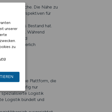
erhalb der Branche. Die Nähe zu
 eröffnet Perspektiven für
nständiger
vanten
n Markttrends Bestand hat.
eit unserer
ers attraktiv. Während
erte
orderungen und
kzwecken.
sich kontinuierlich
ookies zu.
rung
TIEREN
ebote und eine Plattform, die
e bieten häufig nur
 spezialisierte Logistik
e Logistik bündelt und