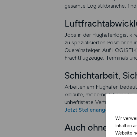
gesamte Logistikbranche, finde
Luftfrachtabwickl
Jobs in der Flughafenlogistik
zu spezialisierten Positionen 
Quereinsteiger: Auf LOGISTIKP
Frachtflugzeuge, Terminals und
Schichtarbeit, Sic
Arbeiten am Flughafen bedeut
Abläufe, moderne Infrastruktur
unbefristete Verträge, Tarifb
Jetzt Stellenangebote in der
Wir verwe
Auch ohne Vorkenn
Inhalten a
Website n