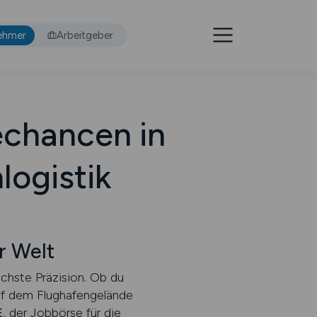
ehmer
Arbeitgeber
echancen in
logistik
r Welt
öchste Präzision. Ob du
auf dem Flughafengelände
E
, der Jobbörse für die