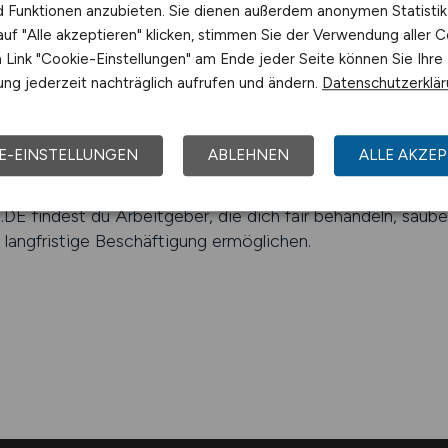
e abgeschlossene Ausbildung, sondern vor allem Zuverläss
nd Funktionen anzubieten. Sie dienen außerdem anonymen Statisti
ierten Umfeld zu arbeiten. Ein gültiges polizeiliches Führ
uf "Alle akzeptieren" klicken, stimmen Sie der Verwendung aller C
sigkeitsüberprüfung (ZÜP) sind in vielen Bereichen Voraus
Link "Cookie-Einstellungen" am Ende jeder Seite können Sie Ihre
ng jederzeit nachträglich aufrufen und ändern.
Datenschutzerklä
 – deine Jobbörse für Luftfracht
E-EINSTELLUNGEN
ABLEHNEN
ALLE AKZEP
ternationale Logistik Realität ist – auf das Vorfeld, in di
 findest du Arbeitgeber, die dich fair behandeln, sauber
langfristige Beschäftigung ermöglichen.