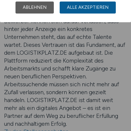
Austausch zu fördern. Das bedeutet: weniger
ABLEHNEN
ALLE AKZEPTIEREN
anonyme Inserate, mehr reale Kommunikation.
Bewerber können sich darauf verlassen, dass
hinter jeder Anzeige ein konkretes
Unternehmen steht, das auf echte Talente
wartet. Dieses Vertrauen ist das Fundament, auf
dem LOGISTIKPLATZ.DE aufgebaut ist. Die
Plattform reduziert die Komplexität des
Arbeitsmarkts und schafft klare Zugänge zu
neuen beruflichen Perspektiven.
Arbeitssuchende müssen sich nicht mehr auf
Zufall verlassen, sondern können gezielt
handeln. LOGISTIKPLATZ.DE ist damit weit
mehr als ein digitales Angebot – es ist ein
Partner auf dem Weg zu beruflicher Erfüllung
und nachhaltigem Erfolg.