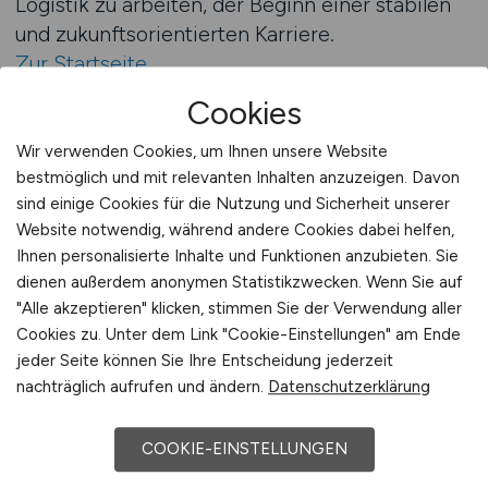
Logistik zu arbeiten, der Beginn einer stabilen
und zukunftsorientierten Karriere.
Zur Startseite
Cookies
LOGISTIKPLATZ.DE als Bindeglied
Wir verwenden Cookies, um Ihnen unsere Website
zwischen Menschen und
bestmöglich und mit relevanten Inhalten anzuzeigen. Davon
Möglichkeiten
sind einige Cookies für die Nutzung und Sicherheit unserer
Website notwendig, während andere Cookies dabei helfen,
Erfolg in der Logistik entsteht immer durch
Ihnen personalisierte Inhalte und Funktionen anzubieten. Sie
Zusammenarbeit. LOGISTIKPLATZ.DE versteht
dienen außerdem anonymen Statistikzwecken. Wenn Sie auf
sich als Bindeglied zwischen Menschen, die
"Alle akzeptieren" klicken, stimmen Sie der Verwendung aller
Chancen bieten, und jenen, die sie nutzen
Cookies zu. Unter dem Link "Cookie-Einstellungen" am Ende
möchten. Die Plattform stellt sicher, dass
jeder Seite können Sie Ihre Entscheidung jederzeit
Bewerber auf Arbeitgeber treffen, die ihre
nachträglich aufrufen und ändern.
Datenschutzerklärung
Werte teilen – Verlässlichkeit, Engagement und
Verantwortung. Jede Interaktion auf
COOKIE-EINSTELLUNGEN
LOGISTIKPLATZ.DE ist darauf ausgelegt, diesen