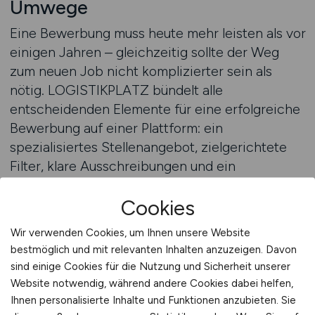
Umwege
Eine Bewerbung muss heute mehr leisten als vor
einigen Jahren – gleichzeitig sollte der Weg
zum neuen Job nicht komplizierter sein als
nötig. LOGISTIKPLATZ bündelt alle
entscheidenden Elemente für eine erfolgreiche
Bewerbung auf einer Plattform: ein
spezialisiertes Stellenangebot, zielgerichtete
Filter, klare Ausschreibungen und ein
unkomplizierter Bewerbungsprozess. Dabei
Cookies
werden keine unnötigen Informationen
präsentiert, sondern exakt das, was Sie für Ihre
Wir verwenden Cookies, um Ihnen unsere Website
Entscheidung brauchen.
bestmöglich und mit relevanten Inhalten anzuzeigen. Davon
Im Zentrum steht dabei immer die
sind einige Cookies für die Nutzung und Sicherheit unserer
Bewerberperspektive: Wie komme ich mit
Website notwendig, während andere Cookies dabei helfen,
möglichst wenig Aufwand zum besten
Ihnen personalisierte Inhalte und Funktionen anzubieten. Sie